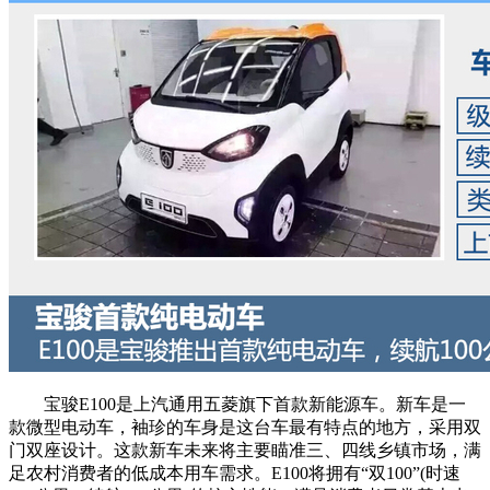
宝骏E100是上汽通用五菱旗下首款新能源车。新车是一
款微型电动车，袖珍的车身是这台车最有特点的地方，采用双
门双座设计。这款新车未来将主要瞄准三、四线乡镇市场，满
足农村消费者的低成本用车需求。E100将拥有“双100”(时速