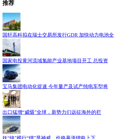
推荐
国轩高科拟在瑞士交易所发行GDR 加快动力电池全
国家电投黄河流域氢能产业基地项目开工 总投资
宝马集团电动化提速 今年量产及试产纯电车型将
出口猛增“威慑”全球，新势力们远征海外的拦
妖“镍”横行“锂”显神威，价格暴涨锂电上下