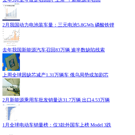
2月我国动力电池装车量：三元电池5.8GWh 磷酸铁锂
去年我国新能源汽车召回83万辆 逾半数缺陷线索
上周全球因缺芯减产1.31万辆车 俄乌局势或加剧芯
2月新能源乘用车批发销量达31.7万辆 出口4.53万辆
1月全球电动车销量榜：仅3款外国车上榜 Model 3跌