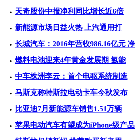
天奇股份中报净利同比增长近6倍
新能源市场日益火热 上汽通用打
长城汽车：2016年营收986.16亿元 净
燃料电池迎来4年黄金发展期 氢能
中车株洲李云：首个电驱系统制造
马斯克称特斯拉电动卡车今秋发布
比亚迪7月新能源车销售1.51万辆
苹果电动汽车有望成为iPhone级产品