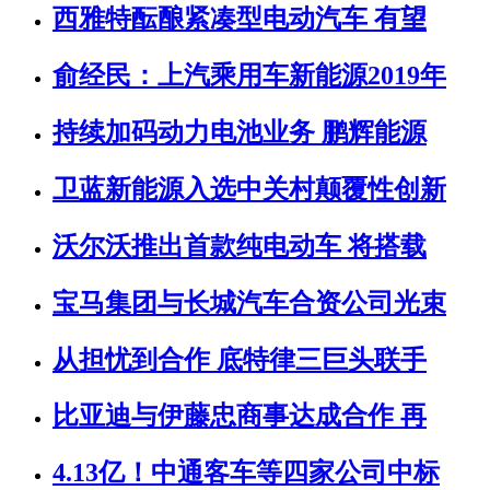
西雅特酝酿紧凑型电动汽车 有望
俞经民：上汽乘用车新能源2019年
持续加码动力电池业务 鹏辉能源
卫蓝新能源入选中关村颠覆性创新
沃尔沃推出首款纯电动车 将搭载
宝马集团与长城汽车合资公司光束
从担忧到合作 底特律三巨头联手
比亚迪与伊藤忠商事达成合作 再
4.13亿！中通客车等四家公司中标