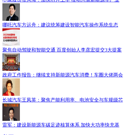
哪吒汽车方运舟：建议统筹建设智能汽车操作系统生态
聚焦自动驾驶和智能交通 百度创始人李彦宏提交3大提案
政府工作报告：继续支持新能源汽车消费！车圈大佬两会
长城汽车王凤英：聚焦产能利用率、电池安全与车规级芯
雷军：建设新能源车碳足迹核算体系 加快大功率快充基