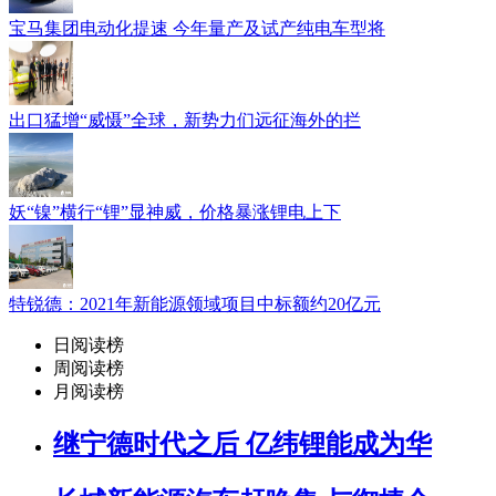
宝马集团电动化提速 今年量产及试产纯电车型将
出口猛增“威慑”全球，新势力们远征海外的拦
妖“镍”横行“锂”显神威，价格暴涨锂电上下
特锐德：2021年新能源领域项目中标额约20亿元
日阅读榜
周阅读榜
月阅读榜
继宁德时代之后 亿纬锂能成为华