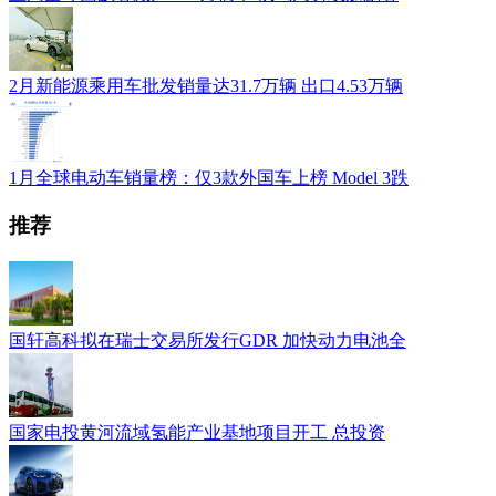
2月新能源乘用车批发销量达31.7万辆 出口4.53万辆
1月全球电动车销量榜：仅3款外国车上榜 Model 3跌
推荐
国轩高科拟在瑞士交易所发行GDR 加快动力电池全
国家电投黄河流域氢能产业基地项目开工 总投资