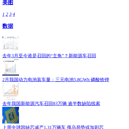
美图
1
2
3
4
数据
去年3月至今谁是召回的“主角”？新能源车召回
2月我国动力电池装车量：三元电池5.8GWh 磷酸铁锂
去年我国新能源汽车召回83万辆 逾半数缺陷线索
上周全球因缺芯减产1.31万辆车 俄乌局势或加剧芯