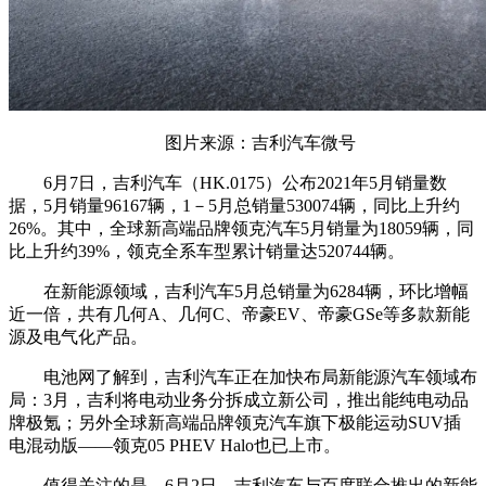
图片来源：吉利汽车微号
6月7日，吉利汽车（HK.0175）公布2021年5月销量数
据，5月销量96167辆，1－5月总销量530074辆，同比上升约
26%。其中，全球新高端品牌领克汽车5月销量为18059辆，同
比上升约39%，领克全系车型累计销量达520744辆。
在新能源领域，吉利汽车5月总销量为6284辆，环比增幅
近一倍，共有几何A、几何C、帝豪EV、帝豪GSe等多款新能
源及电气化产品。
电池网了解到，吉利汽车正在加快布局新能源汽车领域布
局：3月，吉利将电动业务分拆成立新公司，推出能纯电动品
牌极氪；另外全球新高端品牌领克汽车旗下极能运动SUV插
电混动版——领克05 PHEV Halo也已上市。
值得关注的是，6月2日，吉利汽车与百度联合推出的新能