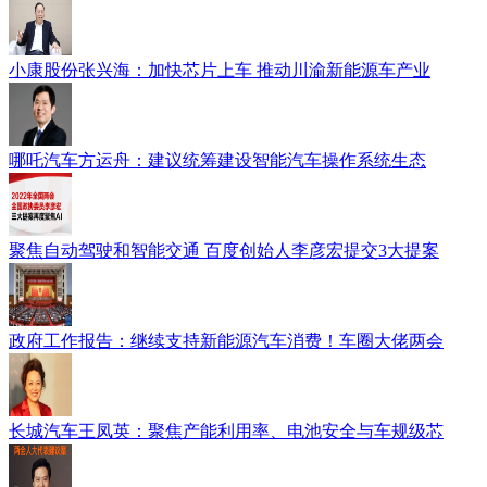
小康股份张兴海：加快芯片上车 推动川渝新能源车产业
哪吒汽车方运舟：建议统筹建设智能汽车操作系统生态
聚焦自动驾驶和智能交通 百度创始人李彦宏提交3大提案
政府工作报告：继续支持新能源汽车消费！车圈大佬两会
长城汽车王凤英：聚焦产能利用率、电池安全与车规级芯