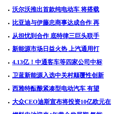
沃尔沃推出首款纯电动车 将搭载
比亚迪与伊藤忠商事达成合作 再
从担忧到合作 底特律三巨头联手
新能源市场日益火热 上汽通用打
4.13亿！中通客车等四家公司中标
卫蓝新能源入选中关村颠覆性创新
西雅特酝酿紧凑型电动汽车 有望
大众CEO迪斯宣布将投资10亿欧元在