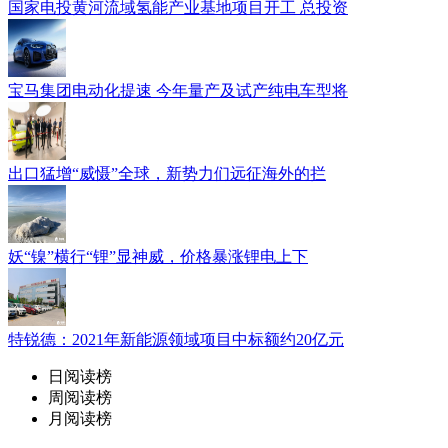
国家电投黄河流域氢能产业基地项目开工 总投资
宝马集团电动化提速 今年量产及试产纯电车型将
出口猛增“威慑”全球，新势力们远征海外的拦
妖“镍”横行“锂”显神威，价格暴涨锂电上下
特锐德：2021年新能源领域项目中标额约20亿元
日阅读榜
周阅读榜
月阅读榜