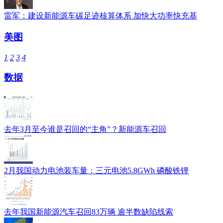
雷军：建设新能源车碳足迹核算体系 加快大功率快充基
美图
1
2
3
4
数据
去年3月至今谁是召回的“主角”？新能源车召回
2月我国动力电池装车量：三元电池5.8GWh 磷酸铁锂
去年我国新能源汽车召回83万辆 逾半数缺陷线索