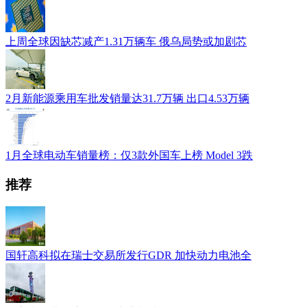
上周全球因缺芯减产1.31万辆车 俄乌局势或加剧芯
2月新能源乘用车批发销量达31.7万辆 出口4.53万辆
1月全球电动车销量榜：仅3款外国车上榜 Model 3跌
推荐
国轩高科拟在瑞士交易所发行GDR 加快动力电池全