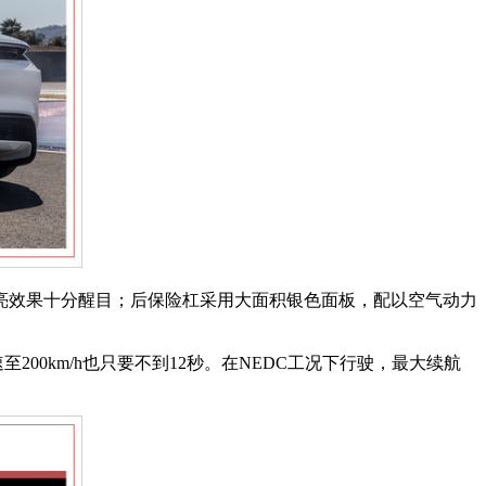
亮效果十分醒目；后保险杠采用大面积银色面板，配以空气动力
200km/h也只要不到12秒。在NEDC工况下行驶，最大续航