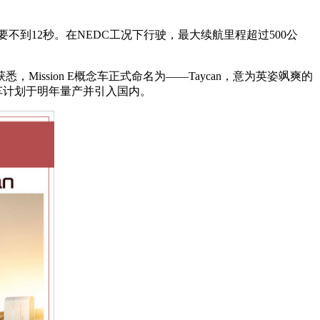
只要不到12秒。在NEDC工况下行驶，最大续航里程超过500公
ission E概念车正式命名为——Taycan，意为英姿飒爽的
新车计划于明年量产并引入国内。