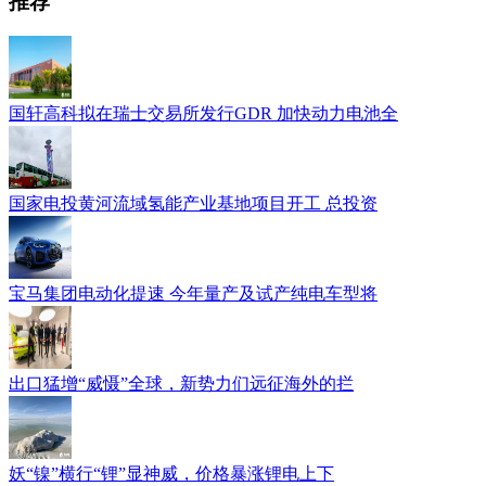
推荐
国轩高科拟在瑞士交易所发行GDR 加快动力电池全
国家电投黄河流域氢能产业基地项目开工 总投资
宝马集团电动化提速 今年量产及试产纯电车型将
出口猛增“威慑”全球，新势力们远征海外的拦
妖“镍”横行“锂”显神威，价格暴涨锂电上下