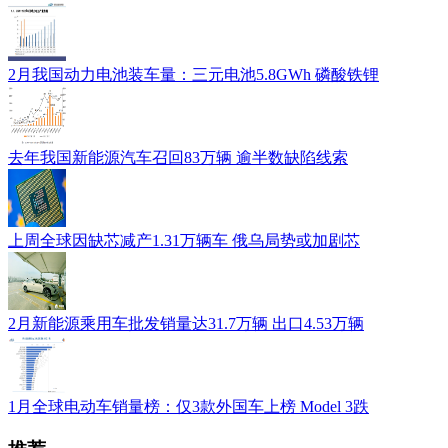
2月我国动力电池装车量：三元电池5.8GWh 磷酸铁锂
去年我国新能源汽车召回83万辆 逾半数缺陷线索
上周全球因缺芯减产1.31万辆车 俄乌局势或加剧芯
2月新能源乘用车批发销量达31.7万辆 出口4.53万辆
1月全球电动车销量榜：仅3款外国车上榜 Model 3跌