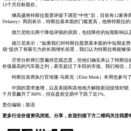
12个月目标股价。
继高盛将特斯拉股票评级下调至“中性”后，目前有12家券商
Delaney）周四表示，特斯拉基本面的门槛更高，他将特斯拉的
德兰尼给出两个降低评级的原因，包括降价的短期影响以及M
德兰尼表示：“如果我们对特斯拉股票基本面的中短期走
场“提供了有吸引力的长期增长前景，我们认为特斯拉将能够保
尽管分析师们普遍持悲观态度，但他们确实承认了特斯拉
价值最高的汽车股之列，甚至超过了丰田的市值。我们相信，
特斯拉首席执行官埃隆·马斯克（Elon Musk）本周也
中国的需求激增，以及美国和其他地方解除新冠疫情封锁，被
个月里飙升了360%，但在盘前交易中下跌了近1%。
责任编辑：陈语
更多行业价值资讯浏览、分享，欢迎扫描下方二维码关注我爱电车