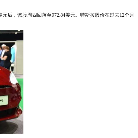
后，该股周四回落至972.84美元。特斯拉股价在过去12个月