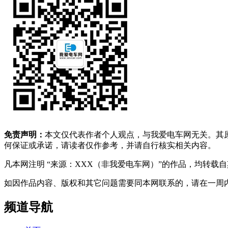
免责声明：
本文仅代表作者个人观点，与我爱电车网无关。其
何保证或承诺，请读者仅作参考，并请自行核实相关内容。
凡本网注明 “来源：XXX（非我爱电车网）”的作品，均转
如因作品内容、版权和其它问题需要同本网联系的，请在一周内进行，以便我
频道导航