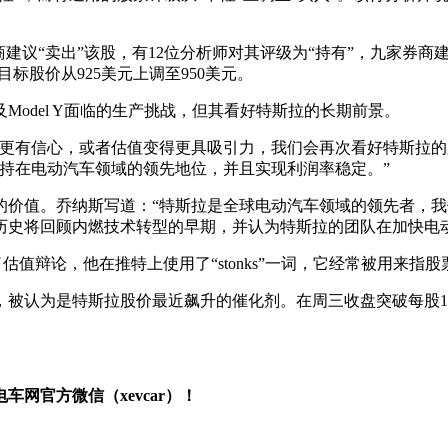
建议“卖出”该股，有12位分析师对其评级为“持有”，九家券商建
目标股价从925美元上调至950美元。
odel Y面临的生产挑战，但其看好特斯拉的长期前景。
势更有信心，或者估值变得更具吸引力，我们会再次看好特斯拉的
持在电动汽车领域的领先地位，并且实现利润率稳定。”
的价值。乔纳斯写道：“特斯拉是全球电动汽车领域的领先者，
历史将回顾内燃技术转型的早期，并认为特斯拉的团队在加快电
参与了估值辩论，他在推特上使用了“stonks”一词，它经常被用
认为是特斯拉股价最近飙升的催化剂。在周三收盘突破每股1000
网官方微信（xevcar）！