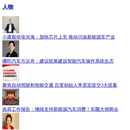
人物
小康股份张兴海：加快芯片上车 推动川渝新能源车产业
哪吒汽车方运舟：建议统筹建设智能汽车操作系统生态
聚焦自动驾驶和智能交通 百度创始人李彦宏提交3大提案
政府工作报告：继续支持新能源汽车消费！车圈大佬两会