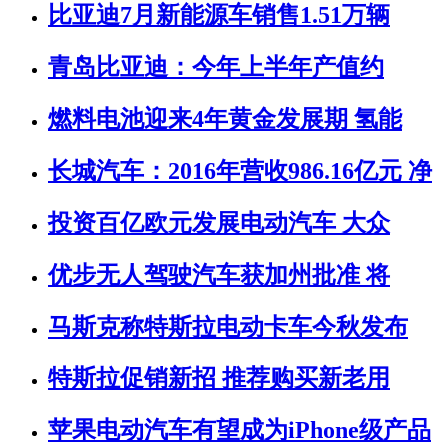
比亚迪7月新能源车销售1.51万辆
青岛比亚迪：今年上半年产值约
燃料电池迎来4年黄金发展期 氢能
长城汽车：2016年营收986.16亿元 净
投资百亿欧元发展电动汽车 大众
优步无人驾驶汽车获加州批准 将
马斯克称特斯拉电动卡车今秋发布
特斯拉促销新招 推荐购买新老用
苹果电动汽车有望成为iPhone级产品