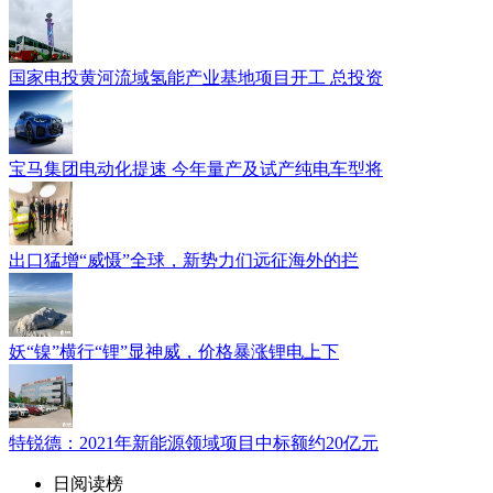
国家电投黄河流域氢能产业基地项目开工 总投资
宝马集团电动化提速 今年量产及试产纯电车型将
出口猛增“威慑”全球，新势力们远征海外的拦
妖“镍”横行“锂”显神威，价格暴涨锂电上下
特锐德：2021年新能源领域项目中标额约20亿元
日阅读榜