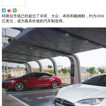
特斯拉市值已经超过了丰田、大众、本田和戴姆勒，约为1850
亿美元，成为最具价值的汽车制造商。