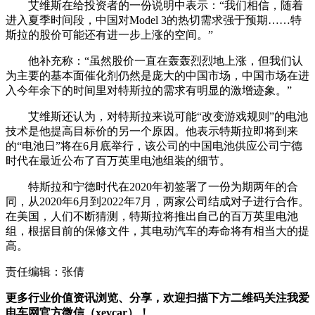
艾维斯在给投资者的一份说明中表示：“我们相信，随着
进入夏季时间段，中国对Model 3的热切需求强于预期……特
斯拉的股价可能还有进一步上涨的空间。”
他补充称：“虽然股价一直在轰轰烈烈地上涨，但我们认
为主要的基本面催化剂仍然是庞大的中国市场，中国市场在进
入今年余下的时间里对特斯拉的需求有明显的激增迹象。”
艾维斯还认为，对特斯拉来说可能“改变游戏规则”的电池
技术是他提高目标价的另一个原因。他表示特斯拉即将到来
的“电池日”将在6月底举行，该公司的中国电池供应公司宁德
时代在最近公布了百万英里电池组装的细节。
特斯拉和宁德时代在2020年初签署了一份为期两年的合
同，从2020年6月到2022年7月，两家公司结成对子进行合作。
在美国，人们不断猜测，特斯拉将推出自己的百万英里电池
组，根据目前的保修文件，其电动汽车的寿命将有相当大的提
高。
责任编辑：张倩
更多行业价值资讯浏览、分享，欢迎扫描下方二维码关注我爱
电车网官方微信（xevcar）！