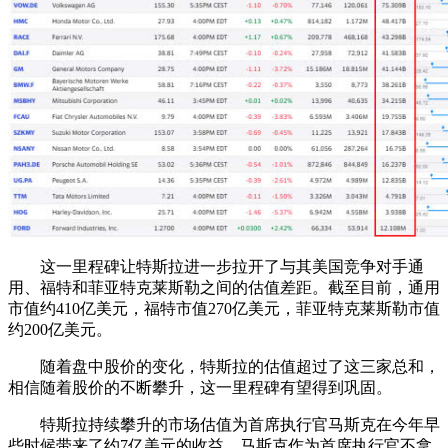
这一里程碑让特斯拉进一步拉开了与其美国竞争对手通
用、福特和菲亚特克莱斯勒之间的估值差距。截至目前，通用
市值约410亿美元，福特市值270亿美元，菲亚特克莱斯勒市值
约200亿美元。
随着盘中股价的变化，特斯拉的估值超过了这三家总和，
相信随着股价的不断攀升，这一里程碑有望得到巩固。
特斯拉持续攀升的市场估值为首席执行官马斯克在今年早
些时候带来了约7亿美元的收益。马斯克作为首席执行官不拿