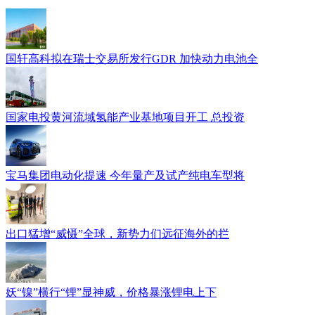
国轩高科拟在瑞士交易所发行GDR 加快动力电池全
国家电投黄河流域氢能产业基地项目开工 总投资
宝马集团电动化提速 今年量产及试产纯电车型将
出口猛增“威慑”全球，新势力们远征海外的拦
妖“镍”横行“锂”显神威，价格暴涨锂电上下