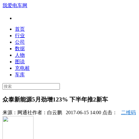
我爱电车网
首页
行业
公司
数据
人物
图说
充电桩
车库
众泰新能源5月劲增123% 下半年推2新车
来源：
网通社
作者：
白云鹏
2017-06-15 14:00 点击：
二维码