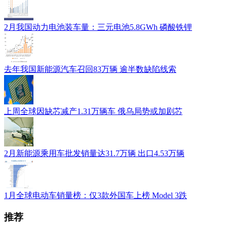
2月我国动力电池装车量：三元电池5.8GWh 磷酸铁锂
去年我国新能源汽车召回83万辆 逾半数缺陷线索
上周全球因缺芯减产1.31万辆车 俄乌局势或加剧芯
2月新能源乘用车批发销量达31.7万辆 出口4.53万辆
1月全球电动车销量榜：仅3款外国车上榜 Model 3跌
推荐