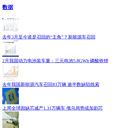
数据
去年3月至今谁是召回的“主角”？新能源车召回
2月我国动力电池装车量：三元电池5.8GWh 磷酸铁锂
去年我国新能源汽车召回83万辆 逾半数缺陷线索
上周全球因缺芯减产1.31万辆车 俄乌局势或加剧芯