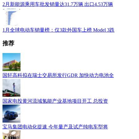
2月新能源乘用车批发销量达31.7万辆 出口4.53万辆
1月全球电动车销量榜：仅3款外国车上榜 Model 3跌
推荐
国轩高科拟在瑞士交易所发行GDR 加快动力电池全
国家电投黄河流域氢能产业基地项目开工 总投资
宝马集团电动化提速 今年量产及试产纯电车型将