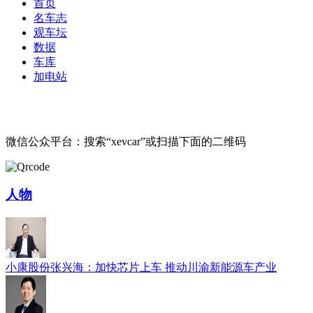
首页
名车志
观车坛
数据
车库
加电站
微信公众平台：搜索“xevcar”或扫描下面的二维码
人物
小康股份张兴海：加快芯片上车 推动川渝新能源车产业