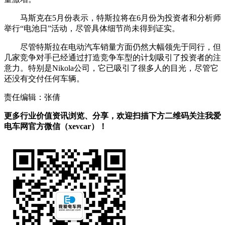
马斯克在5月份表示，特斯拉将在6月份为投资者和分析师
举行“电池日”活动，尽管具体细节尚未得到证实。
尽管特斯拉在电动汽车销量方面仍然大幅领先于同行，但
几家竞争对手已经通过打造竞争车型的计划吸引了投资者的注
意力。特别是Nikola公司，它已吸引了很多人的目光，尽管它
还没有交付任何车辆。
责任编辑：张倩
更多行业价值资讯浏览、分享，欢迎扫描下方二维码关注我爱
电车网官方微信（xevcar）！