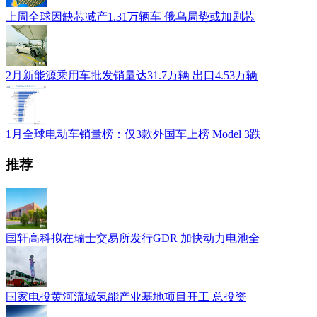
上周全球因缺芯减产1.31万辆车 俄乌局势或加剧芯
2月新能源乘用车批发销量达31.7万辆 出口4.53万辆
1月全球电动车销量榜：仅3款外国车上榜 Model 3跌
推荐
国轩高科拟在瑞士交易所发行GDR 加快动力电池全
国家电投黄河流域氢能产业基地项目开工 总投资