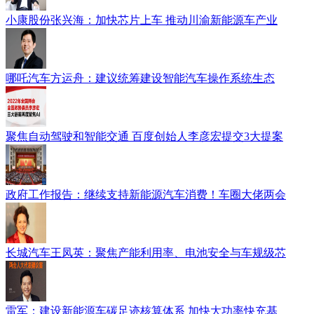
小康股份张兴海：加快芯片上车 推动川渝新能源车产业
哪吒汽车方运舟：建议统筹建设智能汽车操作系统生态
聚焦自动驾驶和智能交通 百度创始人李彦宏提交3大提案
政府工作报告：继续支持新能源汽车消费！车圈大佬两会
长城汽车王凤英：聚焦产能利用率、电池安全与车规级芯
雷军：建设新能源车碳足迹核算体系 加快大功率快充基