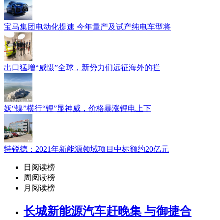
宝马集团电动化提速 今年量产及试产纯电车型将
出口猛增“威慑”全球，新势力们远征海外的拦
妖“镍”横行“锂”显神威，价格暴涨锂电上下
特锐德：2021年新能源领域项目中标额约20亿元
日阅读榜
周阅读榜
月阅读榜
长城新能源汽车赶晚集 与御捷合