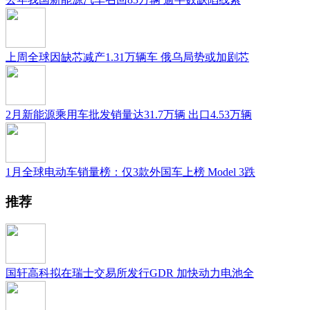
上周全球因缺芯减产1.31万辆车 俄乌局势或加剧芯
2月新能源乘用车批发销量达31.7万辆 出口4.53万辆
1月全球电动车销量榜：仅3款外国车上榜 Model 3跌
推荐
国轩高科拟在瑞士交易所发行GDR 加快动力电池全