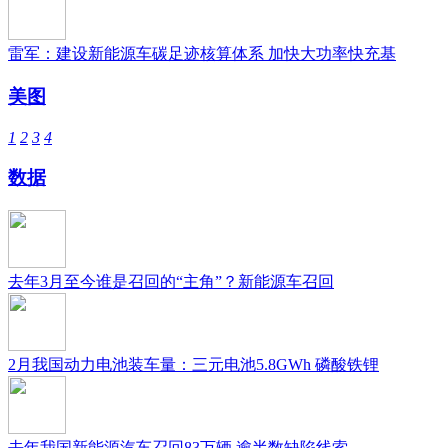
雷军：建设新能源车碳足迹核算体系 加快大功率快充基
美图
1
2
3
4
数据
去年3月至今谁是召回的“主角”？新能源车召回
2月我国动力电池装车量：三元电池5.8GWh 磷酸铁锂
去年我国新能源汽车召回83万辆 逾半数缺陷线索