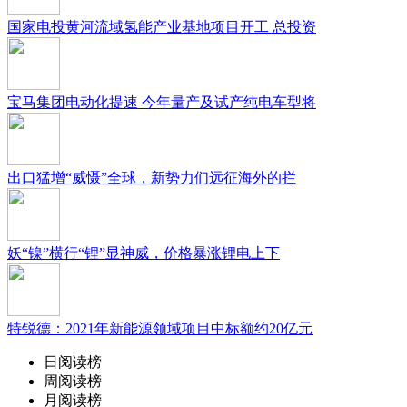
国家电投黄河流域氢能产业基地项目开工 总投资
宝马集团电动化提速 今年量产及试产纯电车型将
出口猛增“威慑”全球，新势力们远征海外的拦
妖“镍”横行“锂”显神威，价格暴涨锂电上下
特锐德：2021年新能源领域项目中标额约20亿元
日阅读榜
周阅读榜
月阅读榜