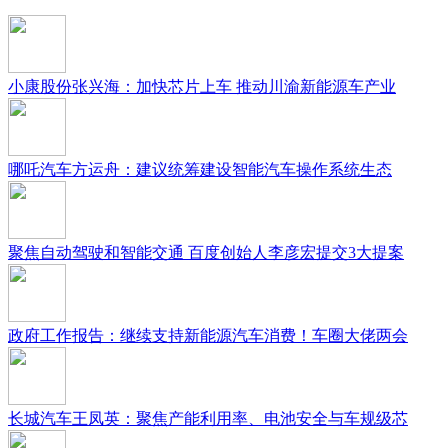
小康股份张兴海：加快芯片上车 推动川渝新能源车产业
哪吒汽车方运舟：建议统筹建设智能汽车操作系统生态
聚焦自动驾驶和智能交通 百度创始人李彦宏提交3大提案
政府工作报告：继续支持新能源汽车消费！车圈大佬两会
长城汽车王凤英：聚焦产能利用率、电池安全与车规级芯