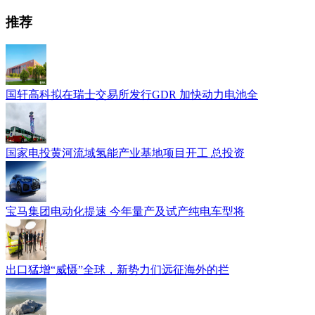
推荐
国轩高科拟在瑞士交易所发行GDR 加快动力电池全
国家电投黄河流域氢能产业基地项目开工 总投资
宝马集团电动化提速 今年量产及试产纯电车型将
出口猛增“威慑”全球，新势力们远征海外的拦