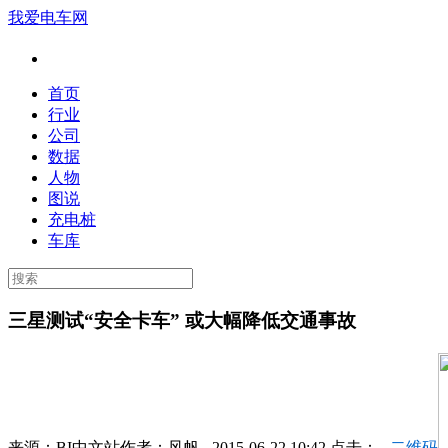
我爱电车网
首页
行业
公司
数据
人物
图说
充电桩
车库
三星测试“安全卡车” 或大幅降低交通事故
来源：
BI中文站
作者：
风帆
2015-06-22 10:42 点击：
二维码