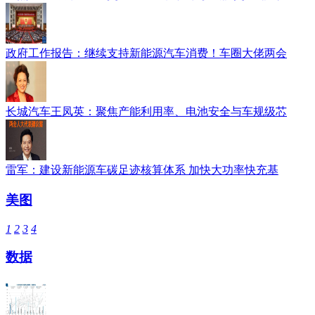
政府工作报告：继续支持新能源汽车消费！车圈大佬两会
长城汽车王凤英：聚焦产能利用率、电池安全与车规级芯
雷军：建设新能源车碳足迹核算体系 加快大功率快充基
美图
1
2
3
4
数据