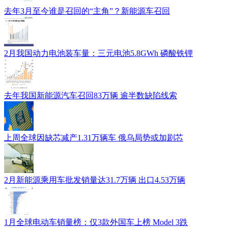
去年3月至今谁是召回的“主角”？新能源车召回
2月我国动力电池装车量：三元电池5.8GWh 磷酸铁锂
去年我国新能源汽车召回83万辆 逾半数缺陷线索
上周全球因缺芯减产1.31万辆车 俄乌局势或加剧芯
2月新能源乘用车批发销量达31.7万辆 出口4.53万辆
1月全球电动车销量榜：仅3款外国车上榜 Model 3跌