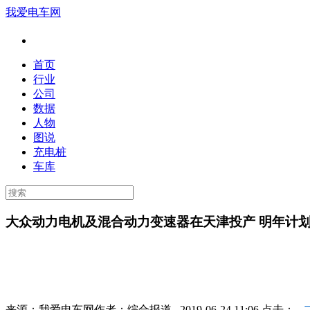
我爱电车网
首页
行业
公司
数据
人物
图说
充电桩
车库
大众动力电机及混合动力变速器在天津投产 明年计划
来源：
我爱电车网
作者：
综合报道
2019-06-24 11:06 点击：