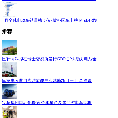
1月全球电动车销量榜：仅3款外国车上榜 Model 3跌
推荐
国轩高科拟在瑞士交易所发行GDR 加快动力电池全
国家电投黄河流域氢能产业基地项目开工 总投资
宝马集团电动化提速 今年量产及试产纯电车型将