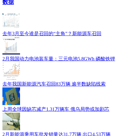
数据
去年3月至今谁是召回的“主角”？新能源车召回
2月我国动力电池装车量：三元电池5.8GWh 磷酸铁锂
去年我国新能源汽车召回83万辆 逾半数缺陷线索
上周全球因缺芯减产1.31万辆车 俄乌局势或加剧芯
2月新能源乘用车批发销量达31.7万辆 出口4.53万辆