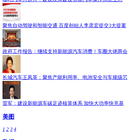
聚焦自动驾驶和智能交通 百度创始人李彦宏提交3大提案
政府工作报告：继续支持新能源汽车消费！车圈大佬两会
长城汽车王凤英：聚焦产能利用率、电池安全与车规级芯
雷军：建设新能源车碳足迹核算体系 加快大功率快充基
美图
1
2
3
4