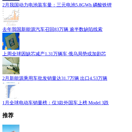
2月我国动力电池装车量：三元电池5.8GWh 磷酸铁锂
去年我国新能源汽车召回83万辆 逾半数缺陷线索
上周全球因缺芯减产1.31万辆车 俄乌局势或加剧芯
2月新能源乘用车批发销量达31.7万辆 出口4.53万辆
1月全球电动车销量榜：仅3款外国车上榜 Model 3跌
推荐