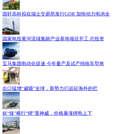
国轩高科拟在瑞士交易所发行GDR 加快动力电池全
国家电投黄河流域氢能产业基地项目开工 总投资
宝马集团电动化提速 今年量产及试产纯电车型将
出口猛增“威慑”全球，新势力们远征海外的拦
妖“镍”横行“锂”显神威，价格暴涨锂电上下