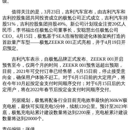
级。
值得关注的是，3月23日，吉利汽车宣布，由吉利汽车和
吉利控股集团共同投资成立的极氪公司正式成立，吉利汽车持
股51%，吉利控股集团持股49%。新公司计划现金注资20亿人
民币，李书福出任极氪公司董事长，安聪慧出任极氪公司
CEO。4月15日，极氪基于SEA浩瀚智能进化体验架构打造的
首款量产车型——极氪ZEEKR 001正式亮相，并于4月19日开
启预定。
吉利汽车表示，自极氪品牌正式发布、ZEEKR 001开启
预售至今，仅两个月的时间，ZEEKR 001预售远超出预期，
目前，2021年可交付订单已经售罄，6月15日前，停止接受意
向金，确保用户体验不赶工。对于6月15日前的大定用户，将
在今年10月起按定金支付时间顺序交付；对于6月15日后的大
定用户，将在2022年春节后按定金支付时间顺序交付。
另据规划，极氪将配备行业目前充电效率最快的360kW极
充电桩，最快可实现充电5分钟，续航120公里。预计至2023年
底，极氪充电站累计建设数量将达到2200座，充电桩累计建设
数量将达到20000个。
责任编辑：张倩