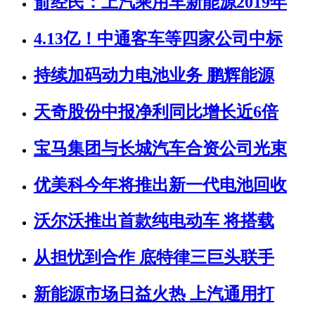
俞经民：上汽乘用车新能源2019年
4.13亿！中通客车等四家公司中标
持续加码动力电池业务 鹏辉能源
天奇股份中报净利同比增长近6倍
宝马集团与长城汽车合资公司光束
优美科今年将推出新一代电池回收
沃尔沃推出首款纯电动车 将搭载
从担忧到合作 底特律三巨头联手
新能源市场日益火热 上汽通用打