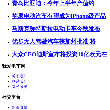
青岛比亚迪：今年上半年产值约
苹果电动汽车有望成为iPhone级产品
马斯克称特斯拉电动卡车今秋发布
优步无人驾驶汽车获加州批准 将
大众CEO迪斯宣布将投资10亿欧元在
我爱电车网
关于我们
联系我们
隐私政策
社交平台
新浪微博