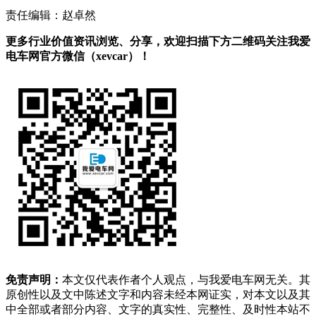
责任编辑：赵卓然
更多行业价值资讯浏览、分享，欢迎扫描下方二维码关注我爱
电车网官方微信（xevcar）！
免责声明：
本文仅代表作者个人观点，与我爱电车网无关。其
原创性以及文中陈述文字和内容未经本网证实，对本文以及其
中全部或者部分内容、文字的真实性、完整性、及时性本站不