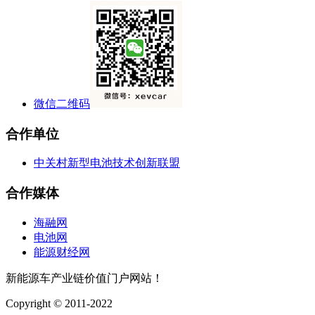
微信二维码
合作单位
中关村新型电池技术创新联盟
合作媒体
海融网
电池网
能源财经网
新能源车产业链价值门户网站！
Copyright © 2011-2022