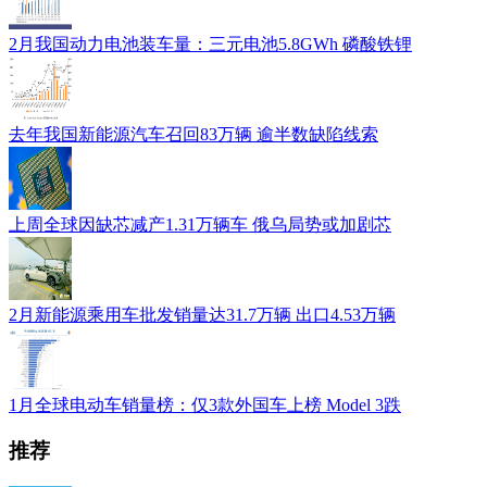
2月我国动力电池装车量：三元电池5.8GWh 磷酸铁锂
去年我国新能源汽车召回83万辆 逾半数缺陷线索
上周全球因缺芯减产1.31万辆车 俄乌局势或加剧芯
2月新能源乘用车批发销量达31.7万辆 出口4.53万辆
1月全球电动车销量榜：仅3款外国车上榜 Model 3跌
推荐