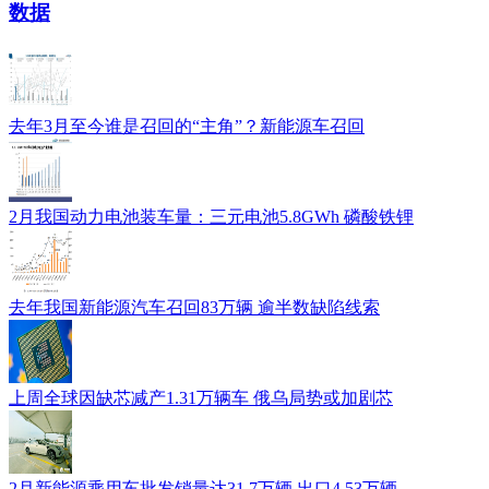
数据
去年3月至今谁是召回的“主角”？新能源车召回
2月我国动力电池装车量：三元电池5.8GWh 磷酸铁锂
去年我国新能源汽车召回83万辆 逾半数缺陷线索
上周全球因缺芯减产1.31万辆车 俄乌局势或加剧芯
2月新能源乘用车批发销量达31.7万辆 出口4.53万辆