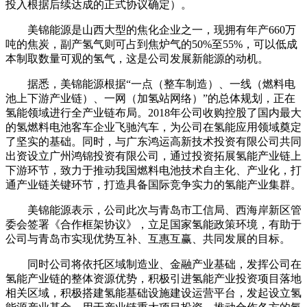
投入根据后续达成的正式协议确定）。
美锦能源是山西大型的焦化企业之一，现拥有年产660万
吨的焦炭，副产氢气则可占到焦炉气的50%至55%，可以低成
本制取数量可观的氢气，这是公司发展新能源的动机。
据悉，美锦能源根据“一点（整车制造）、一线（燃料电
池上下游产业链）、一网（加氢站网络）”的总体规划，正在
氢能领域进行全产业链布局。2018年公司收购控股了国内最大
的氢燃料电池客车企业飞驰汽车，为公司在氢能应用领域奠定
了坚实的基础。同时，与广东鸿运高新技术投资有限公司共同
出资设立广州鸿锦投资有限公司，通过投资拓展氢能产业链上
下游环节，致力于推动我国燃料电池技术自主化、产业化，打
通产业链关键环节，打造具备国际竞争实力的氢能产业集群。
美锦能源表示，公司此次与青岛市工信局、西海岸新区管
委会签署《合作框架协议》，立足国家氢能政策环境，有助于
公司与青岛市实现优势互补、互惠互赢、共同发展的目标。
同时公司将依托区域制造业、金融产业基础，发挥公司在
氢能产业链的整体资源优势，积极引进氢能产业投资项目落地
相关区域，积极搭建氢能基础设施建设运营平台，发起设立氢