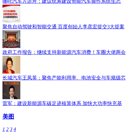
哪吒汽车方运舟：建议统筹建设智能汽车操作系统生态
聚焦自动驾驶和智能交通 百度创始人李彦宏提交3大提案
政府工作报告：继续支持新能源汽车消费！车圈大佬两会
长城汽车王凤英：聚焦产能利用率、电池安全与车规级芯
雷军：建设新能源车碳足迹核算体系 加快大功率快充基
美图
1
2
3
4