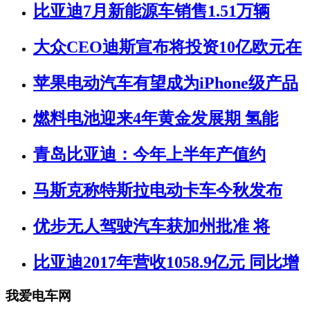
比亚迪7月新能源车销售1.51万辆
大众CEO迪斯宣布将投资10亿欧元在
苹果电动汽车有望成为iPhone级产品
燃料电池迎来4年黄金发展期 氢能
青岛比亚迪：今年上半年产值约
马斯克称特斯拉电动卡车今秋发布
优步无人驾驶汽车获加州批准 将
比亚迪2017年营收1058.9亿元 同比增
我爱电车网