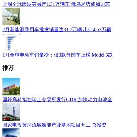
上周全球因缺芯减产1.31万辆车 俄乌局势或加剧芯
2月新能源乘用车批发销量达31.7万辆 出口4.53万辆
1月全球电动车销量榜：仅3款外国车上榜 Model 3跌
推荐
国轩高科拟在瑞士交易所发行GDR 加快动力电池全
国家电投黄河流域氢能产业基地项目开工 总投资