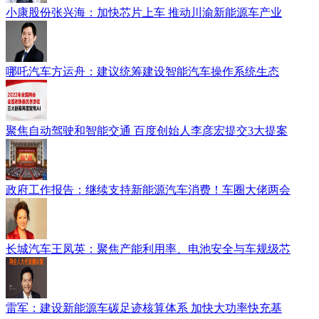
小康股份张兴海：加快芯片上车 推动川渝新能源车产业
哪吒汽车方运舟：建议统筹建设智能汽车操作系统生态
聚焦自动驾驶和智能交通 百度创始人李彦宏提交3大提案
政府工作报告：继续支持新能源汽车消费！车圈大佬两会
长城汽车王凤英：聚焦产能利用率、电池安全与车规级芯
雷军：建设新能源车碳足迹核算体系 加快大功率快充基