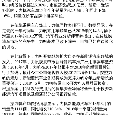
时力帆股价跌幅达5.36%，市值蒸发超过6亿元。随后，受骗
补影响，力帆汽车2017年全年销量为4.1万辆，年同比下降
16%，销量在所有品牌中排第61位。
在传统乘用车市场上，力帆同样表现不佳。数据显示，在
过去的三年时间里，力帆乘用车销量已从2015年的14.8万辆下
滑至2017年的13.2万辆。汽车行业分析师曹鹤指出，在传统燃
油车市场的竞争中，力帆基本已败下阵来，目前已处在边缘化
的境地。
在此背景下，力帆开始继续扩大自身在新能源汽车领域的
投入。2017年，力帆恢复申报新能源汽车推广应用推荐车型资
质；2018年4月，力帆在2017年财报中对2018年的经营目标进
行了加码，预计今年公司销售收入较2017年增长15%，按照力
帆的规划，新能源汽车业务或将成为支撑力帆今年业绩增长的
重要保证；2018年5月，力帆披露非公开发行A股股票预案，
根据预案，扣除发行费用后的募集资金净额将全部用于投资新
能源汽车项目以及偿还部分公司银行借款。
据力帆产销快报消息显示，力帆新能源汽车2018年3月的
销量为1111辆，同比增长210.34%；2018年一季度的销量为
1821辆，较去年同期增长77.83%。此外，力帆还计划未来三