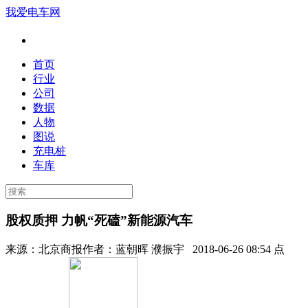
我爱电车网
首页
行业
公司
数据
人物
图说
充电桩
车库
股权质押 力帆“死磕”新能源汽车
来源：
北京商报
作者：
蓝朝晖 濮振宇
2018-06-26 08:54 点