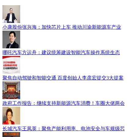
小康股份张兴海：加快芯片上车 推动川渝新能源车产业
哪吒汽车方运舟：建议统筹建设智能汽车操作系统生态
聚焦自动驾驶和智能交通 百度创始人李彦宏提交3大提案
政府工作报告：继续支持新能源汽车消费！车圈大佬两会
长城汽车王凤英：聚焦产能利用率、电池安全与车规级芯