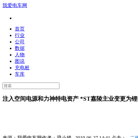
我爱电车网
首页
行业
公司
数据
人物
图说
充电桩
车库
注入空间电源和力神特电资产 *ST嘉陵主业变更为
来源：
我爱电车网
作者：
梁小婧
2019-06-27 14:41 点击：
二