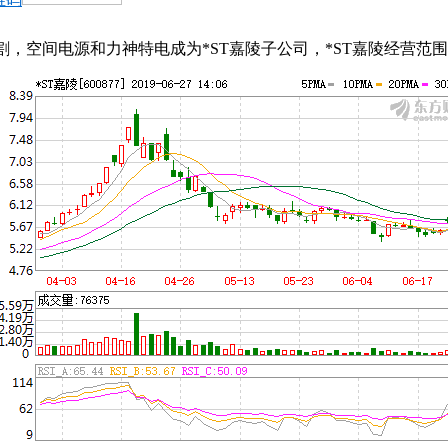
交割，空间电源和力神特电成为*ST嘉陵子公司，*ST嘉陵经营范