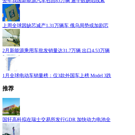
去年我国新能源汽车召回83万辆 逾半数缺陷线索
上周全球因缺芯减产1.31万辆车 俄乌局势或加剧芯
2月新能源乘用车批发销量达31.7万辆 出口4.53万辆
1月全球电动车销量榜：仅3款外国车上榜 Model 3跌
推荐
国轩高科拟在瑞士交易所发行GDR 加快动力电池全