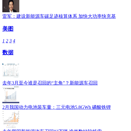
雷军：建设新能源车碳足迹核算体系 加快大功率快充基
美图
1
2
3
4
数据
去年3月至今谁是召回的“主角”？新能源车召回
2月我国动力电池装车量：三元电池5.8GWh 磷酸铁锂