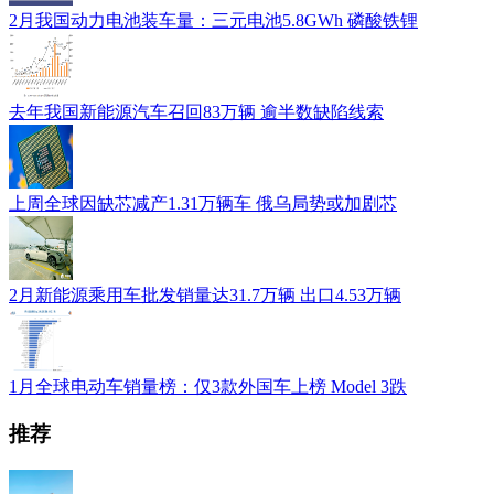
2月我国动力电池装车量：三元电池5.8GWh 磷酸铁锂
去年我国新能源汽车召回83万辆 逾半数缺陷线索
上周全球因缺芯减产1.31万辆车 俄乌局势或加剧芯
2月新能源乘用车批发销量达31.7万辆 出口4.53万辆
1月全球电动车销量榜：仅3款外国车上榜 Model 3跌
推荐