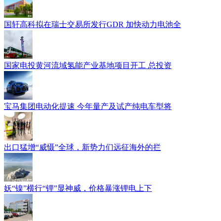
国轩高科拟在瑞士交易所发行GDR 加快动力电池全
国家电投黄河流域氢能产业基地项目开工 总投资
宝马集团电动化提速 今年量产及试产纯电车型将
出口猛增“威慑”全球，新势力们远征海外的拦
妖“镍”横行“锂”显神威，价格暴涨锂电上下