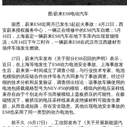
图/蔚来ES8电动汽车
据悉，蔚来ES8近两月已发生3起起火事故：4月22日，西
安蔚来授权服务中心，一辆正在维修中的ES8汽车自燃；5月
16日，上海嘉定一辆蔚来ES8汽车在地下车库内出现冒烟情
况；6月14日下午三时许，一辆蔚来ES8在武汉市汉西建材市
场停车场发生燃烧。
27日，蔚来汽车发布《关于部分ES8召回的声明》表示，
近日，在上海等地发生了ES8动力电池安全事故。上海事故发
生后，蔚来第一时间成立了调查小组，与行业技术专家、电池
包模组的供应链合作伙伴等各方共同参与了事故调查。经过仔
细的技术分析和反复验证，调查得出结论：该事故车辆使用的
电池包搭载规格型号为NEV-P50的模组，模组内的电压采样线
束存在由于个别走向不当而被模组上盖板挤压的可能性。在极
端情况下，被挤压的电压采样线束表皮绝缘材料可能发生磨
损，从而造成短路，存在安全隐患。其他出现电池安全事故的
ES8也采用了同一类型的动力电池包。
前不久（6月17日），工信部发布了《关于开展新能源汽