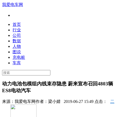
我爱电车网
首页
行业
公司
数据
人物
图说
充电桩
车库
动力电池包模组内线束存隐患 蔚来宣布召回4803辆
ES8电动汽车
来源：
我爱电车网
作者：
梁小婧
2019-06-27 15:49 点击：
二