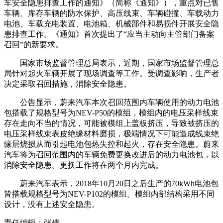
车安全隐患排查工作的通知》（简称《通知》），重点对已售
车辆、库存车辆的防水保护、高压线束、车辆碰撞、车载动力
电池、车载充电装置、电池箱、机械部件和易损件开展安全隐
患排查工作。《通知》首次提出了“应当主动向主管部门备案
召回”的新要求。
国家市场监督管理总局表示，近期，国家市场监督管理总
局针对起火车辆开展了现场调查等工作。受调查影响，生产者
决定采取召回措施，消除安全隐患。
公告显示，蔚来汽车本次召回范围内车辆使用的动力电池
包搭载了规格型号为NEV-P50的模组，模组内的电压采样线束
存在走向不当的情况，可能被模组上盖板挤压，导致被挤压的
电压采样线束表皮绝缘材料磨损，极端情况下可能造成线束绝
缘层烧损从而引起电池包热失控和起火，存在安全隐患。蔚来
汽车将为召回范围内的车辆免费更换改进后的动力电池包，以
消除安全隐患。更换工作将在两个月内完成。
蔚来汽车表示，2018年10月20日之后生产的70kWh电池包
皆搭载规格型号为NEV-P102的模组。模组内部结构采用不同
设计，没有上述安全隐患。
责任编辑：张倩