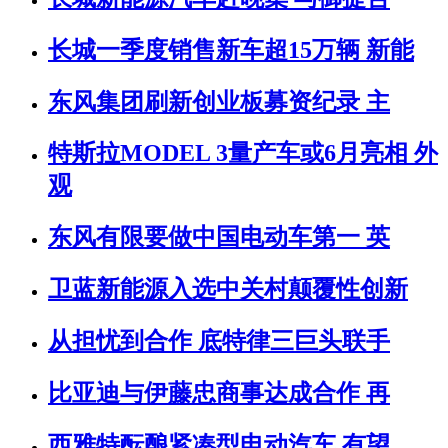
长城一季度销售新车超15万辆 新能
东风集团刷新创业板募资纪录 主
特斯拉MODEL 3量产车或6月亮相 外
观
东风有限要做中国电动车第一 英
卫蓝新能源入选中关村颠覆性创新
从担忧到合作 底特律三巨头联手
比亚迪与伊藤忠商事达成合作 再
西雅特酝酿紧凑型电动汽车 有望