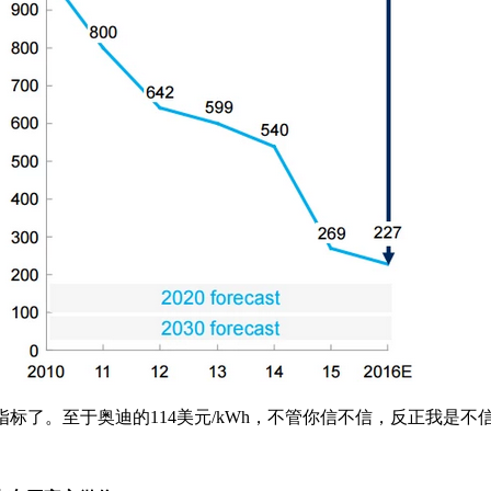
本指标了。至于奥迪的114美元/kWh，不管你信不信，反正我是不