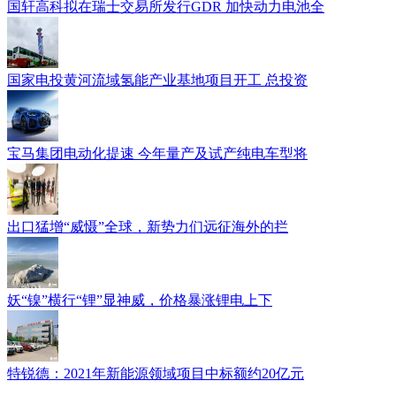
国轩高科拟在瑞士交易所发行GDR 加快动力电池全
国家电投黄河流域氢能产业基地项目开工 总投资
宝马集团电动化提速 今年量产及试产纯电车型将
出口猛增“威慑”全球，新势力们远征海外的拦
妖“镍”横行“锂”显神威，价格暴涨锂电上下
特锐德：2021年新能源领域项目中标额约20亿元