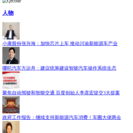
人物
小康股份张兴海：加快芯片上车 推动川渝新能源车产业
哪吒汽车方运舟：建议统筹建设智能汽车操作系统生态
聚焦自动驾驶和智能交通 百度创始人李彦宏提交3大提案
政府工作报告：继续支持新能源汽车消费！车圈大佬两会