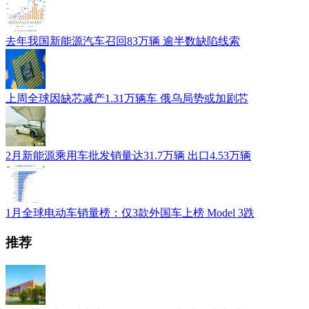
去年我国新能源汽车召回83万辆 逾半数缺陷线索
上周全球因缺芯减产1.31万辆车 俄乌局势或加剧芯
2月新能源乘用车批发销量达31.7万辆 出口4.53万辆
1月全球电动车销量榜：仅3款外国车上榜 Model 3跌
推荐