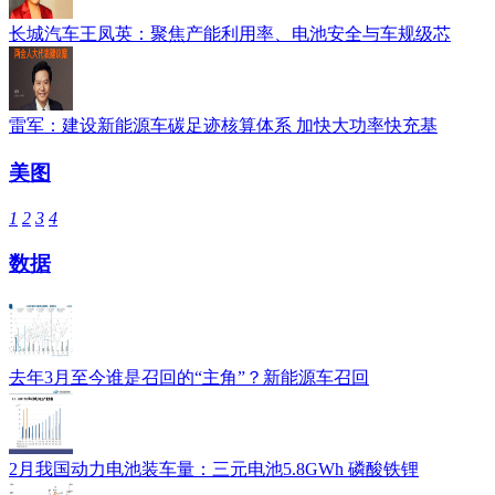
长城汽车王凤英：聚焦产能利用率、电池安全与车规级芯
雷军：建设新能源车碳足迹核算体系 加快大功率快充基
美图
1
2
3
4
数据
去年3月至今谁是召回的“主角”？新能源车召回
2月我国动力电池装车量：三元电池5.8GWh 磷酸铁锂