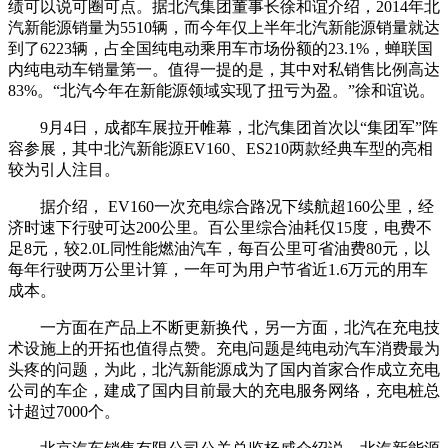
绩可以说可圈可点。据北汽集团董事长徐和谊介绍，2014年北
汽新能源销量为5510辆，而今年仅上半年北汽新能源销量就达
到了6223辆，占全国纯电动乘用车市场份额的23.1%，蝉联国
内纯电动车销量第一。值得一提的是，其中对私销售比例高达
83%。“北汽今年在新能源领域实现了扭亏为盈。”徐和谊说。
9月4日，成都车展拉开帷幕，北汽集团首次以“集团军”阵
容参展，其中北汽新能源EV160、ES210两款经典车型的亮相
较为引人注目。
据介绍， EV160一次充电综合路况下续航超160公里，经
济时速下行驶可达200公里。百公里综合油耗仅15度，电费不
足8元，较2.0L同性能燃油汽车，每百公里可省油费80元，以
每年行驶两万公里计算，一年可为用户节省近1.6万元的用车
成本。
一方面在产品上不断更新换代，另一方面，北汽在充电技
术设施上的开拓也值得点赞。充电问题是纯电动汽车消费最为
头疼的问题，为此，北汽新能源成为了国内首家合作成立充电
公司的车企，建成了国内目前最大的充电服务网络，充电桩总
计超过7000个。