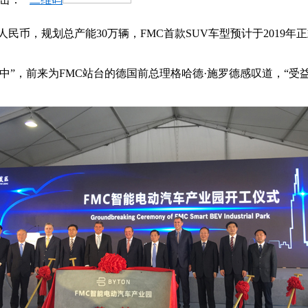
元人民币，规划总产能30万辆，FMC首款SUV车型预计于201
中”，前来为FMC站台的德国前总理格哈德·施罗德感叹道，“受