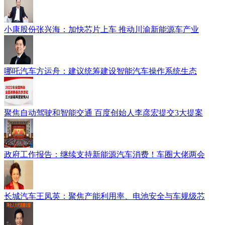
小康股份张兴海：加快芯片上车 推动川渝新能源车产业
哪吒汽车方运舟：建议统筹建设智能汽车操作系统生态
聚焦自动驾驶和智能交通 百度创始人李彦宏提交3大提案
政府工作报告：继续支持新能源汽车消费！车圈大佬两会
长城汽车王凤英：聚焦产能利用率、电池安全与车规级芯