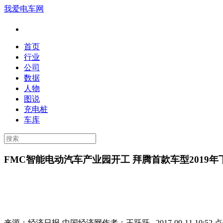
我爱电车网
首页
行业
公司
数据
人物
图说
充电桩
车库
FMC智能电动汽车产业园开工 拜腾首款车型2019年
来源：
经济日报-中国经济网
作者：
王跃跃
2017-09-11 10:52