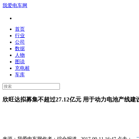
我爱电车网
首页
行业
公司
数据
人物
图说
充电桩
车库
欣旺达拟募集不超过27.12亿元 用于动力电池产线建
来源：
我爱电车网
作者：
综合报道
2017-09-11 16:47 点击：