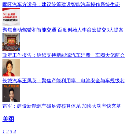
哪吒汽车方运舟：建议统筹建设智能汽车操作系统生态
聚焦自动驾驶和智能交通 百度创始人李彦宏提交3大提案
政府工作报告：继续支持新能源汽车消费！车圈大佬两会
长城汽车王凤英：聚焦产能利用率、电池安全与车规级芯
雷军：建设新能源车碳足迹核算体系 加快大功率快充基
美图
1
2
3
4