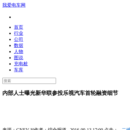
我爱电车网
首页
行业
公司
数据
人物
图说
充电桩
车库
内部人士曝光新华联参投乐视汽车首轮融资细节
来源：
CNEV-H
作者：
综合报道
2016-09-13 17:00 点击：
二