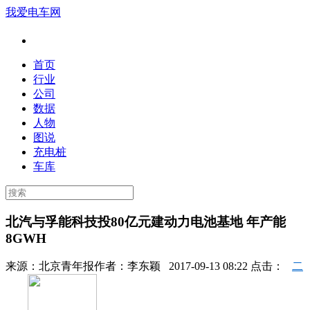
我爱电车网
首页
行业
公司
数据
人物
图说
充电桩
车库
北汽与孚能科技投80亿元建动力电池基地 年产能
8GWH
来源：
北京青年报
作者：
李东颖
2017-09-13 08:22 点击：
二