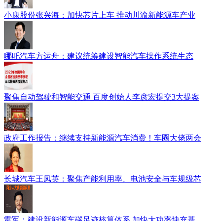
小康股份张兴海：加快芯片上车 推动川渝新能源车产业
哪吒汽车方运舟：建议统筹建设智能汽车操作系统生态
聚焦自动驾驶和智能交通 百度创始人李彦宏提交3大提案
政府工作报告：继续支持新能源汽车消费！车圈大佬两会
长城汽车王凤英：聚焦产能利用率、电池安全与车规级芯
雷军：建设新能源车碳足迹核算体系 加快大功率快充基