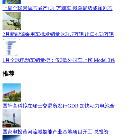
上周全球因缺芯减产1.31万辆车 俄乌局势或加剧芯
2月新能源乘用车批发销量达31.7万辆 出口4.53万辆
1月全球电动车销量榜：仅3款外国车上榜 Model 3跌
推荐
国轩高科拟在瑞士交易所发行GDR 加快动力电池全
国家电投黄河流域氢能产业基地项目开工 总投资