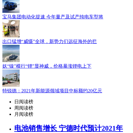
宝马集团电动化提速 今年量产及试产纯电车型将
出口猛增“威慑”全球，新势力们远征海外的拦
妖“镍”横行“锂”显神威，价格暴涨锂电上下
特锐德：2021年新能源领域项目中标额约20亿元
日阅读榜
周阅读榜
月阅读榜
电池销售增长 宁德时代预计2021年