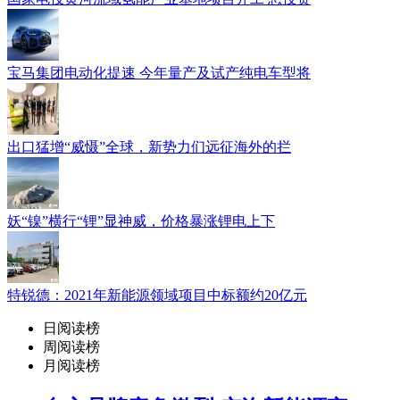
宝马集团电动化提速 今年量产及试产纯电车型将
出口猛增“威慑”全球，新势力们远征海外的拦
妖“镍”横行“锂”显神威，价格暴涨锂电上下
特锐德：2021年新能源领域项目中标额约20亿元
日阅读榜
周阅读榜
月阅读榜