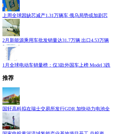
上周全球因缺芯减产1.31万辆车 俄乌局势或加剧芯
2月新能源乘用车批发销量达31.7万辆 出口4.53万辆
1月全球电动车销量榜：仅3款外国车上榜 Model 3跌
推荐
国轩高科拟在瑞士交易所发行GDR 加快动力电池全
国家电投黄河流域氢能产业基地项目开工 总投资