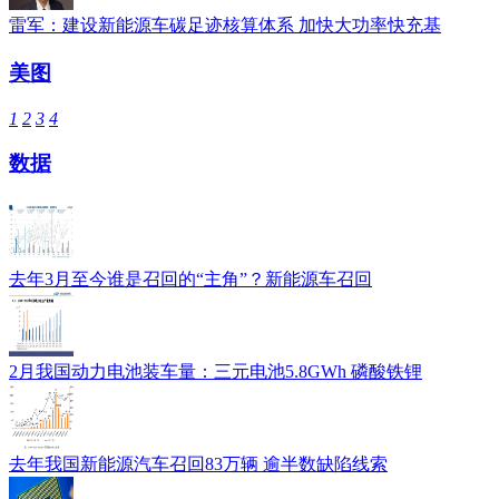
雷军：建设新能源车碳足迹核算体系 加快大功率快充基
美图
1
2
3
4
数据
去年3月至今谁是召回的“主角”？新能源车召回
2月我国动力电池装车量：三元电池5.8GWh 磷酸铁锂
去年我国新能源汽车召回83万辆 逾半数缺陷线索