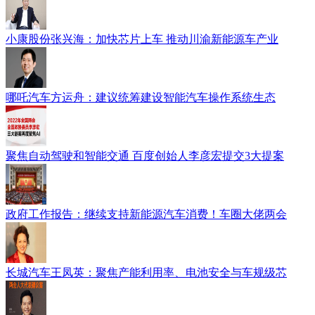
小康股份张兴海：加快芯片上车 推动川渝新能源车产业
哪吒汽车方运舟：建议统筹建设智能汽车操作系统生态
聚焦自动驾驶和智能交通 百度创始人李彦宏提交3大提案
政府工作报告：继续支持新能源汽车消费！车圈大佬两会
长城汽车王凤英：聚焦产能利用率、电池安全与车规级芯