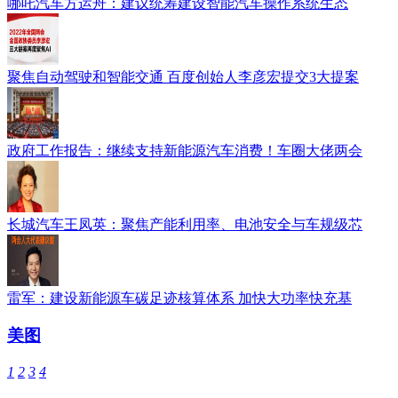
哪吒汽车方运舟：建议统筹建设智能汽车操作系统生态
聚焦自动驾驶和智能交通 百度创始人李彦宏提交3大提案
政府工作报告：继续支持新能源汽车消费！车圈大佬两会
长城汽车王凤英：聚焦产能利用率、电池安全与车规级芯
雷军：建设新能源车碳足迹核算体系 加快大功率快充基
美图
1
2
3
4