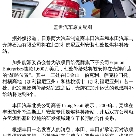
盖世汽车原文配图
据外媒报道，日系两大汽车制造商丰田汽车和本田汽车与
壳牌石油有限公司将在北加利佛尼亚州安装七处氢燃料补给
站。
加州能源委员会曾为该项目给壳牌旗下子公司Equilon
Enterprises拨款1,600万美元，七处补给站将被安排在壳牌商店
的“战略位置”。其中，三处在旧金山，伯克利、萨克拉门托、
柑橘高地（加利福尼亚州）和核桃溪市（加利福尼亚州）各一
处。此次氢燃料补给站完成之后，壳牌在加州运营的氢燃料补
给站将达到9个。
丰田汽车北美公司高管 Craig Scott 表示，2009年，壳牌在
丰田加州托兰斯工厂安装专用氢燃料补给站，此后双方公司就
在氢燃料基础设施的研发领域建立了长期的合作关系。
根据丰田一名发言人的消息，本田、丰田都承诺要对该项
目提供财政支持，而补给站在完成之后将归壳牌所有，也将由