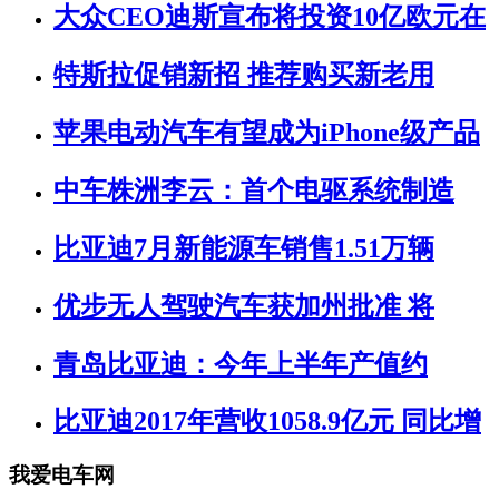
大众CEO迪斯宣布将投资10亿欧元在
特斯拉促销新招 推荐购买新老用
苹果电动汽车有望成为iPhone级产品
中车株洲李云：首个电驱系统制造
比亚迪7月新能源车销售1.51万辆
优步无人驾驶汽车获加州批准 将
青岛比亚迪：今年上半年产值约
比亚迪2017年营收1058.9亿元 同比增
我爱电车网