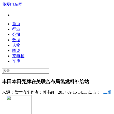
我爱电车网
首页
行业
公司
数据
人物
图说
充电桩
车库
丰田本田壳牌在美联合布局氢燃料补给站
来源：
盖世汽车
作者：
蔡书红
2017-09-15 14:11 点击：
二维