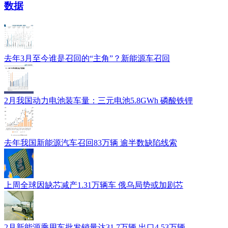
数据
去年3月至今谁是召回的“主角”？新能源车召回
2月我国动力电池装车量：三元电池5.8GWh 磷酸铁锂
去年我国新能源汽车召回83万辆 逾半数缺陷线索
上周全球因缺芯减产1.31万辆车 俄乌局势或加剧芯
2月新能源乘用车批发销量达31.7万辆 出口4.53万辆