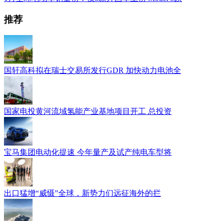
推荐
国轩高科拟在瑞士交易所发行GDR 加快动力电池全
国家电投黄河流域氢能产业基地项目开工 总投资
宝马集团电动化提速 今年量产及试产纯电车型将
出口猛增“威慑”全球，新势力们远征海外的拦