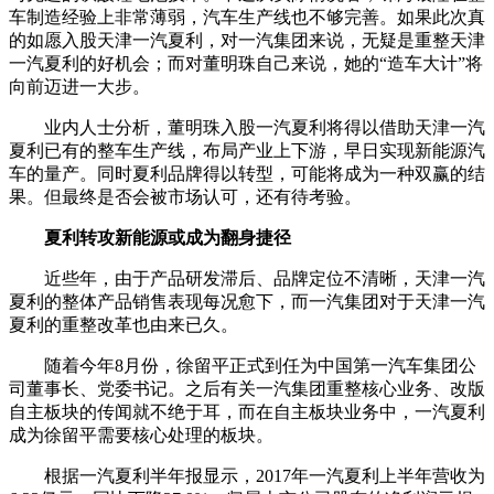
车制造经验上非常薄弱，汽车生产线也不够完善。如果此次真
的如愿入股天津一汽夏利，对一汽集团来说，无疑是重整天津
一汽夏利的好机会；而对董明珠自己来说，她的“造车大计”将
向前迈进一大步。
业内人士分析，董明珠入股一汽夏利将得以借助天津一汽
夏利已有的整车生产线，布局产业上下游，早日实现新能源汽
车的量产。同时夏利品牌得以转型，可能将成为一种双赢的结
果。但最终是否会被市场认可，还有待考验。
夏利转攻新能源或成为翻身捷径
近些年，由于产品研发滞后、品牌定位不清晰，天津一汽
夏利的整体产品销售表现每况愈下，而一汽集团对于天津一汽
夏利的重整改革也由来已久。
随着今年8月份，徐留平正式到任为中国第一汽车集团公
司董事长、党委书记。之后有关一汽集团重整核心业务、改版
自主板块的传闻就不绝于耳，而在自主板块业务中，一汽夏利
成为徐留平需要核心处理的板块。
根据一汽夏利半年报显示，2017年一汽夏利上半年营收为