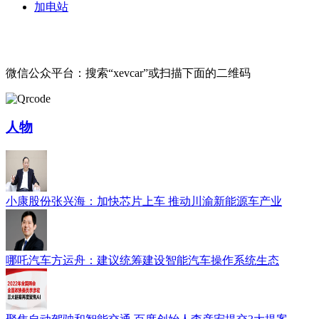
加电站
微信公众平台：搜索“xevcar”或扫描下面的二维码
人物
小康股份张兴海：加快芯片上车 推动川渝新能源车产业
哪吒汽车方运舟：建议统筹建设智能汽车操作系统生态