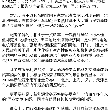
6.23亿元，同比下降37.9%，归属上市公司股东的净利润亏损
8.68亿元；报告期内销量仅为1.15万辆，同比下降39.4%。
对此，有不愿具名的业内专家对记者表示，对现在的一汽
夏利来说，靠传统燃油车型翻身显然胜算不大，重点发力新能
源将是翻身的捷径，也是一记名利双收的“妙招”。
记者了解到，相比于一汽轿车，一汽夏利虽然业绩不佳，
但却更具“地缘”优势。天津地处京津冀经济圈，是生产的电池
电机等聚集地，更是需求新能源车的消费地。日前，《北京市
人民政府关于进一步优化提升生产性服务业加快构建高精尖经
济结构的意见》发布，新能源汽车的新业态培育被重点提及，
包括将在京津冀地区部署新能源汽车测试实验基地。
除了有政策利好加持，庞大的消费受众也成为支撑新能源
汽车消费的推手。根据威尔森咨询发布的最新报告显示，在
2016年新能源乘用车销量分布中，北京、上海、深圳、天津是
个人购买新能源汽车最多的四座城市。
更重要的是，新能源业务还将解决夏利与一汽轿车多年来
的“同业竞争”问题，同时有助缓解其长期亏损的问题。
事实上，伴随双积分新政即将落地。以目前新能源车销量