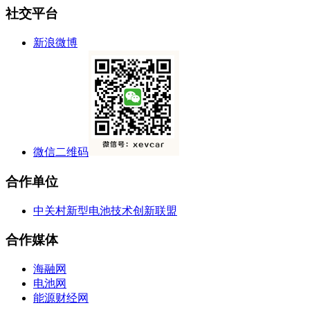
社交平台
新浪微博
微信二维码
合作单位
中关村新型电池技术创新联盟
合作媒体
海融网
电池网
能源财经网