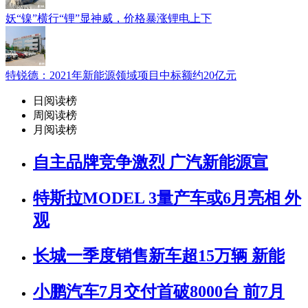
妖“镍”横行“锂”显神威，价格暴涨锂电上下
特锐德：2021年新能源领域项目中标额约20亿元
日阅读榜
周阅读榜
月阅读榜
自主品牌竞争激烈 广汽新能源宣
特斯拉MODEL 3量产车或6月亮相 外
观
长城一季度销售新车超15万辆 新能
小鹏汽车7月交付首破8000台 前7月