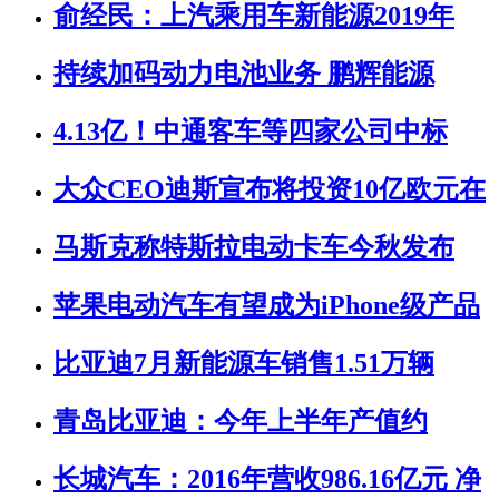
俞经民：上汽乘用车新能源2019年
持续加码动力电池业务 鹏辉能源
4.13亿！中通客车等四家公司中标
大众CEO迪斯宣布将投资10亿欧元在
马斯克称特斯拉电动卡车今秋发布
苹果电动汽车有望成为iPhone级产品
比亚迪7月新能源车销售1.51万辆
青岛比亚迪：今年上半年产值约
长城汽车：2016年营收986.16亿元 净