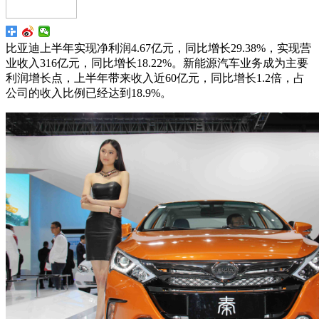
比亚迪上半年实现净利润4.67亿元，同比增长29.38%，实现营
业收入316亿元，同比增长18.22%。新能源汽车业务成为主要
利润增长点，上半年带来收入近60亿元，同比增长1.2倍，占
公司的收入比例已经达到18.9%。