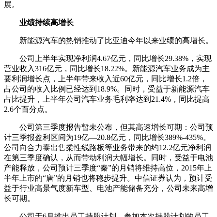
展。
业绩持续高增长
新能源汽车的热销推动了比亚迪今年以来业绩的高增长。
公司上半年实现净利润4.67亿元，同比增长29.38%，实现
营业收入316亿元，同比增长18.22%。新能源汽车业务成为主
要利润增长点，上半年带来收入近60亿元，同比增长1.2倍，
占公司的收入比例已经达到18.9%。同时，受益于新能源汽车
占比提升，上半年公司汽车业务毛利率达到21.4%，同比提高
2.6个百分点。
公司第三季度报告暂未公布，但其高速增长可期：公司预
计三季报盈利区间为19亿—20.8亿元，同比增长389%-435%。
公司向合力泰出售柔性线路板等业务带来的约12.2亿元净利润
在第三季度确认，从而带动利润大幅增长。同时，受益于电池
产能释放，公司预计三季度“秦”的月销将维持高位，2015年上
半年上市的“唐”的月销也将稳步提升。中信证券认为，预计受
益于行业高景气度新车型、电池产能储备充分，公司未来高增
长可期。
公司于6月推出员工持股计划。参加本次持股计划的员工