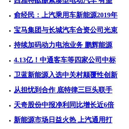
西雅特酝酿紧凑型电动汽车 有望
俞经民：上汽乘用车新能源2019年
宝马集团与长城汽车合资公司光束
持续加码动力电池业务 鹏辉能源
4.13亿！中通客车等四家公司中标
卫蓝新能源入选中关村颠覆性创新
从担忧到合作 底特律三巨头联手
天奇股份中报净利同比增长近6倍
新能源市场日益火热 上汽通用打