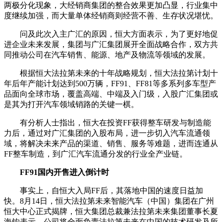
两极分化现象，大经销商集团的整合效果更加凸显，行业集中
度继续加强，而大量单体经销商则经营不善、生存状况堪忧。
问及此次入主广汇的原因，恒大方面表示，为了更好地促
进企业未来发展，集团与广汇集团展开全面战略合作，双方共
同推动公司在汽车销售、能源、地产及物流等领域的发展。
根据恒大法拉第未来的十年战略规划，恒大法拉第计划十
年后年产能计划达到500万辆，FF91、FF81等多系列多车型产
品面向全球市场，覆盖高端、中端及入门级，入股广汇集团或
是其为打开汽车领域销路的关键一棋。
有分析人士指出，恒大在投资FF获得整车研发与制造能
力后，通过对广汇集团的入股布局，进一步切入汽车流通领
域，将解决未来产品的渠道、销售、服务等难题，进而连通从
FF整车制造，到广汇汽车流通分发的行业全产业链。
FF91国内开售进入倒计时
事实上，自恒大入局FF后，其落地中国的速度日益加
快。8月14日，恒大法拉第未来智能汽车（中国）集团在广州
恒大中心正式揭牌，恒大集团总裁兼法拉第未来集团董事长夏
海钧表示，公司将全面负责法拉第未来在中国的技术研发及所