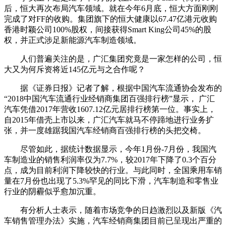
后，恒大再次布局汽车领域。就在今年6月底，恒大方面刚刚
完成了对FF的收购。集团旗下的恒大健康以67.47亿港元收购
香港时颖公司100%股权，间接获得Smart King公司45%的股
权，并正式涉足新能源汽车制造领域。
人们普遍关注的是，广汇集团究竟是一家怎样的公司，恒
大又为何斥资将近145亿元与之合作呢？
据《证券日报》记者了解，根据中国汽车流通协会发布的
“2018中国汽车流通行业经销商集团百强排行榜”显示， 广汇
汽车凭借2017年营收1607.12亿元居排行榜第一位。事实上，
自2015年借壳上市以来，广汇汽车就马不停蹄地进行业务扩
张，并一度雄踞我国汽车经销商百强排行榜的头把交椅。
尽管如此，据统计数据显示，今年1月份-7月份，我国汽
车制造业的销售利润率仅为7.7%，较2017年下降了0.3个百分
点，成为目前利润下降较快的行业。与此同时，全国乘用车销
量在7月份也出现了5.3%罕见的同比下滑，汽车制造和零售业
行业的阴霾似乎愈加沉重。
有分析人士表示，随着市场竞争的日趋激烈以及新版《汽
车销售管理办法》实施，汽车经销商集团目前已呈现出严重的