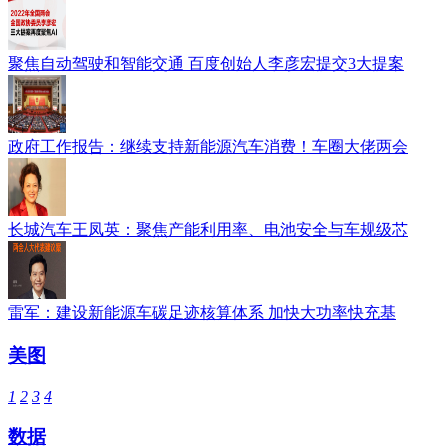
聚焦自动驾驶和智能交通 百度创始人李彦宏提交3大提案
政府工作报告：继续支持新能源汽车消费！车圈大佬两会
长城汽车王凤英：聚焦产能利用率、电池安全与车规级芯
雷军：建设新能源车碳足迹核算体系 加快大功率快充基
美图
1
2
3
4
数据