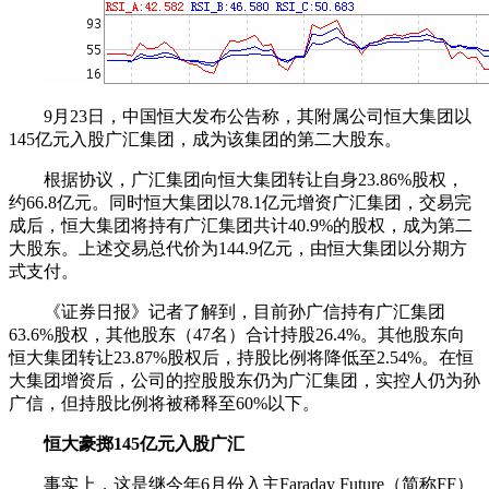
9月23日，中国恒大发布公告称，其附属公司恒大集团以
145亿元入股广汇集团，成为该集团的第二大股东。
根据协议，广汇集团向恒大集团转让自身23.86%股权，
约66.8亿元。同时恒大集团以78.1亿元增资广汇集团，交易完
成后，恒大集团将持有广汇集团共计40.9%的股权，成为第二
大股东。上述交易总代价为144.9亿元，由恒大集团以分期方
式支付。
《证券日报》记者了解到，目前孙广信持有广汇集团
63.6%股权，其他股东（47名）合计持股26.4%。其他股东向
恒大集团转让23.87%股权后，持股比例将降低至2.54%。在恒
大集团增资后，公司的控股股东仍为广汇集团，实控人仍为孙
广信，但持股比例将被稀释至60%以下。
恒大豪掷145亿元入股广汇
事实上，这是继今年6月份入主Faraday Future（简称FF）