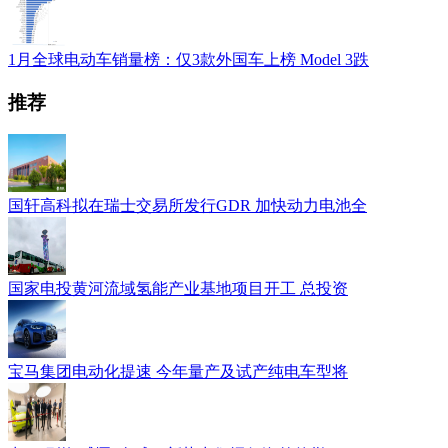
1月全球电动车销量榜：仅3款外国车上榜 Model 3跌
推荐
国轩高科拟在瑞士交易所发行GDR 加快动力电池全
国家电投黄河流域氢能产业基地项目开工 总投资
宝马集团电动化提速 今年量产及试产纯电车型将