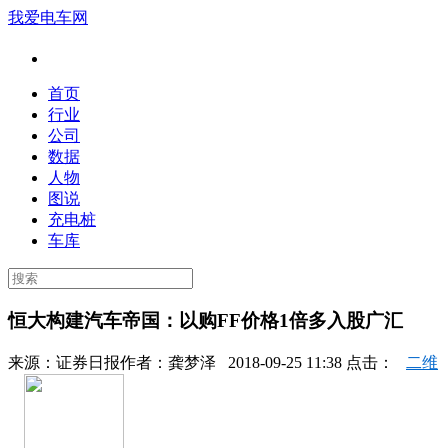
我爱电车网
首页
行业
公司
数据
人物
图说
充电桩
车库
恒大构建汽车帝国：以购FF价格1倍多入股广汇
来源：
证券日报
作者：
龚梦泽
2018-09-25 11:38 点击：
二维