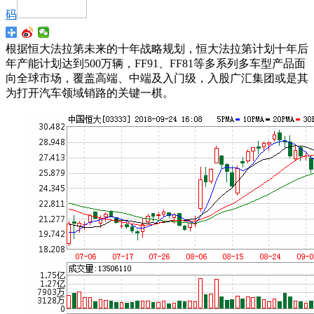
码
根据恒大法拉第未来的十年战略规划，恒大法拉第计划十年后
年产能计划达到500万辆，FF91、FF81等多系列多车型产品面
向全球市场，覆盖高端、中端及入门级，入股广汇集团或是其
为打开汽车领域销路的关键一棋。