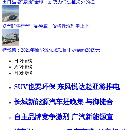
出口猛增“威慑”全球，新势力们远征海外的拦
妖“镍”横行“锂”显神威，价格暴涨锂电上下
特锐德：2021年新能源领域项目中标额约20亿元
日阅读榜
周阅读榜
月阅读榜
SUV也要环保 东风悦达起亚将推电
长城新能源汽车赶晚集 与御捷合
自主品牌竞争激烈 广汽新能源宣