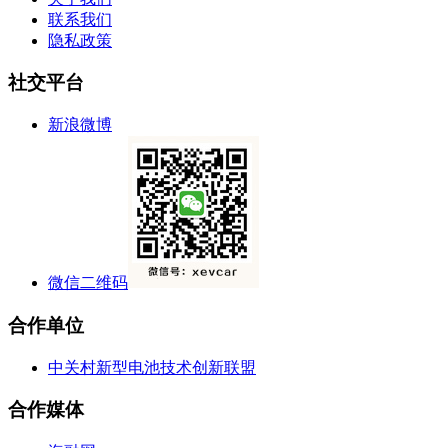
联系我们
隐私政策
社交平台
新浪微博
微信二维码
合作单位
中关村新型电池技术创新联盟
合作媒体