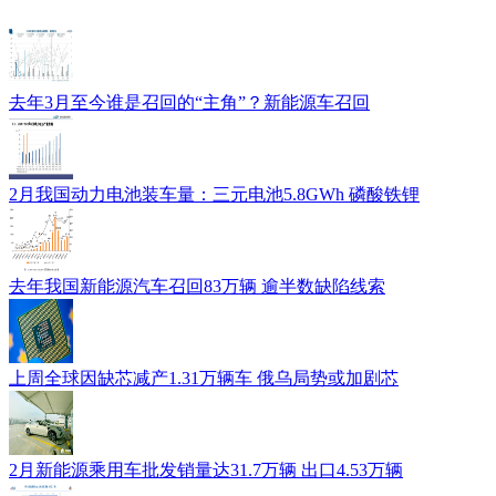
去年3月至今谁是召回的“主角”？新能源车召回
2月我国动力电池装车量：三元电池5.8GWh 磷酸铁锂
去年我国新能源汽车召回83万辆 逾半数缺陷线索
上周全球因缺芯减产1.31万辆车 俄乌局势或加剧芯
2月新能源乘用车批发销量达31.7万辆 出口4.53万辆