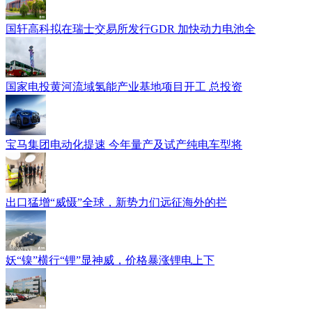
国轩高科拟在瑞士交易所发行GDR 加快动力电池全
国家电投黄河流域氢能产业基地项目开工 总投资
宝马集团电动化提速 今年量产及试产纯电车型将
出口猛增“威慑”全球，新势力们远征海外的拦
妖“镍”横行“锂”显神威，价格暴涨锂电上下