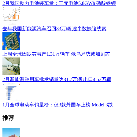
2月我国动力电池装车量：三元电池5.8GWh 磷酸铁锂
去年我国新能源汽车召回83万辆 逾半数缺陷线索
上周全球因缺芯减产1.31万辆车 俄乌局势或加剧芯
2月新能源乘用车批发销量达31.7万辆 出口4.53万辆
1月全球电动车销量榜：仅3款外国车上榜 Model 3跌
推荐