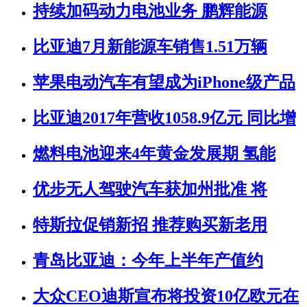
持续加码动力电池业务 鹏辉能源
比亚迪7月新能源车销售1.51万辆
苹果电动汽车有望成为iPhone级产品
比亚迪2017年营收1058.9亿元 同比增
燃料电池迎来4年黄金发展期 氢能
优步无人驾驶汽车获加州批准 将
特斯拉促销新招 推荐购买新老用
青岛比亚迪：今年上半年产值约
大众CEO迪斯宣布将投资10亿欧元在