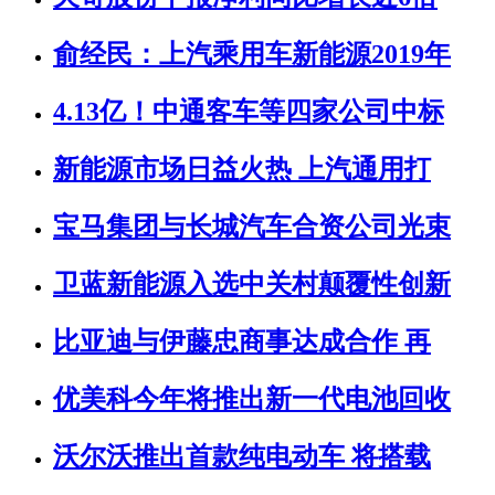
俞经民：上汽乘用车新能源2019年
4.13亿！中通客车等四家公司中标
新能源市场日益火热 上汽通用打
宝马集团与长城汽车合资公司光束
卫蓝新能源入选中关村颠覆性创新
比亚迪与伊藤忠商事达成合作 再
优美科今年将推出新一代电池回收
沃尔沃推出首款纯电动车 将搭载