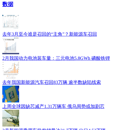
数据
去年3月至今谁是召回的“主角”？新能源车召回
2月我国动力电池装车量：三元电池5.8GWh 磷酸铁锂
去年我国新能源汽车召回83万辆 逾半数缺陷线索
上周全球因缺芯减产1.31万辆车 俄乌局势或加剧芯