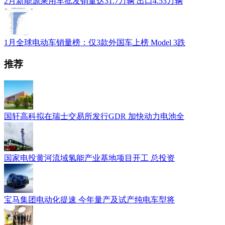
2月新能源乘用车批发销量达31.7万辆 出口4.53万辆
1月全球电动车销量榜：仅3款外国车上榜 Model 3跌
推荐
国轩高科拟在瑞士交易所发行GDR 加快动力电池全
国家电投黄河流域氢能产业基地项目开工 总投资
宝马集团电动化提速 今年量产及试产纯电车型将