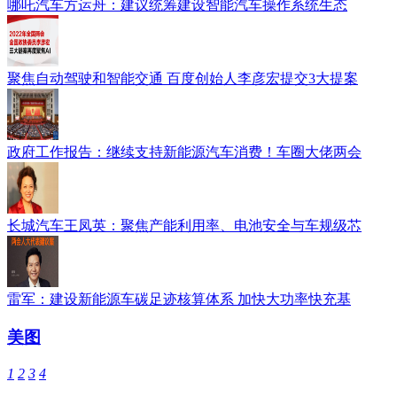
哪吒汽车方运舟：建议统筹建设智能汽车操作系统生态
聚焦自动驾驶和智能交通 百度创始人李彦宏提交3大提案
政府工作报告：继续支持新能源汽车消费！车圈大佬两会
长城汽车王凤英：聚焦产能利用率、电池安全与车规级芯
雷军：建设新能源车碳足迹核算体系 加快大功率快充基
美图
1
2
3
4