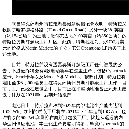
来自得克萨斯州特拉维斯县最新契据记录表明，特斯拉又
收购了哈罗德格林路（Harold Green Road）另外一块381英亩
（约154公顷）的土地，毗邻其占地2100英亩（约850公顷）的
特斯拉奥斯汀超级工厂厂区。此前，特斯拉在7月以9700万美
元的价格从Martin Marietta的子公司TXI Operations LP购买了上
述土地。
目前，特斯拉并没有透露奥斯汀超级工厂任何进展的公
告，不过最终将会有4款电动新车在这里生产，包括Cybertruck
皮卡、Semi卡车以及Model Y和Model 3。按照计划，特斯拉将
雇用至少5，000名员工在得克萨斯州奥斯汀超级工厂工作。目
前，工厂已经在建设之中，目前正在平整场地准备正式开工建
设，计划在2021年中后期开始投产。
电池日上，特斯拉声称到2022年内部电池生产能力达到
100GWh。加州的试点工厂将在2021年下半年达到10GWh，也
许剩余的90GWh容量将在奥斯汀超级工厂。比起从遥远的内
华达州供应电池，本土化生产要聪明得多，毕竟Cybertruck的