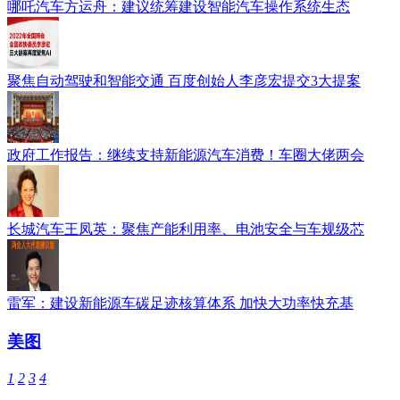
哪吒汽车方运舟：建议统筹建设智能汽车操作系统生态
聚焦自动驾驶和智能交通 百度创始人李彦宏提交3大提案
政府工作报告：继续支持新能源汽车消费！车圈大佬两会
长城汽车王凤英：聚焦产能利用率、电池安全与车规级芯
雷军：建设新能源车碳足迹核算体系 加快大功率快充基
美图
1
2
3
4