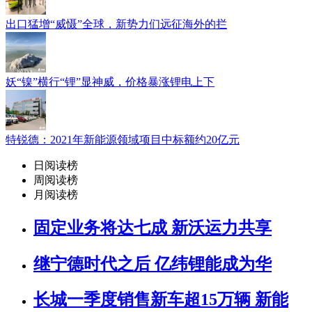
出口猛增“威慑”全球，新势力们远征海外的拦
妖“镍”横行“锂”显神威，价格暴涨锂电上下
特锐德：2021年新能源领域项目中标额约20亿元
日阅读榜
周阅读榜
月阅读榜
固定业务将达七成 新沃运力共享
继宁德时代之后 亿纬锂能成为华
长城一季度销售新车超15万辆 新能