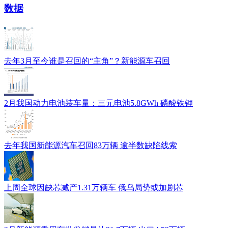
数据
去年3月至今谁是召回的“主角”？新能源车召回
2月我国动力电池装车量：三元电池5.8GWh 磷酸铁锂
去年我国新能源汽车召回83万辆 逾半数缺陷线索
上周全球因缺芯减产1.31万辆车 俄乌局势或加剧芯