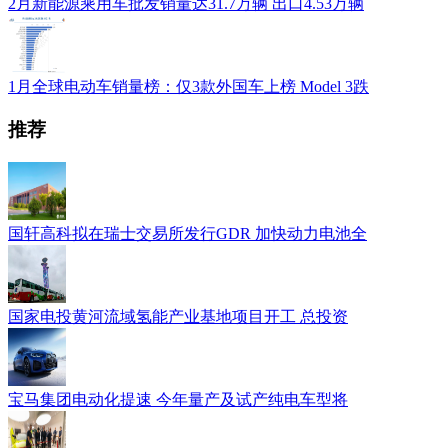
2月新能源乘用车批发销量达31.7万辆 出口4.53万辆
1月全球电动车销量榜：仅3款外国车上榜 Model 3跌
推荐
国轩高科拟在瑞士交易所发行GDR 加快动力电池全
国家电投黄河流域氢能产业基地项目开工 总投资
宝马集团电动化提速 今年量产及试产纯电车型将