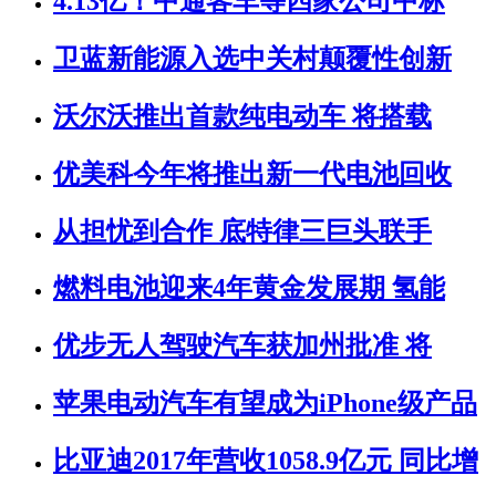
4.13亿！中通客车等四家公司中标
卫蓝新能源入选中关村颠覆性创新
沃尔沃推出首款纯电动车 将搭载
优美科今年将推出新一代电池回收
从担忧到合作 底特律三巨头联手
燃料电池迎来4年黄金发展期 氢能
优步无人驾驶汽车获加州批准 将
苹果电动汽车有望成为iPhone级产品
比亚迪2017年营收1058.9亿元 同比增