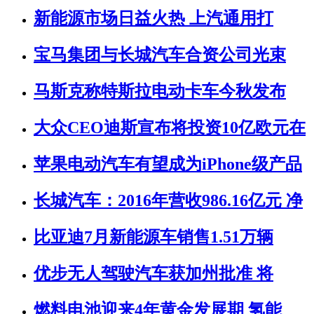
新能源市场日益火热 上汽通用打
宝马集团与长城汽车合资公司光束
马斯克称特斯拉电动卡车今秋发布
大众CEO迪斯宣布将投资10亿欧元在
苹果电动汽车有望成为iPhone级产品
长城汽车：2016年营收986.16亿元 净
比亚迪7月新能源车销售1.51万辆
优步无人驾驶汽车获加州批准 将
燃料电池迎来4年黄金发展期 氢能