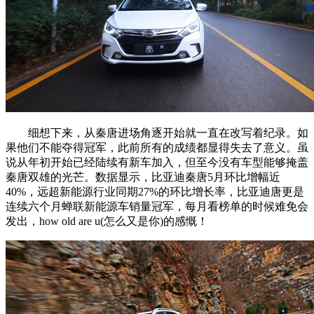
细想下来，从秦唐进场角逐开始就一直在改写着纪录。如
果他们不能夺得冠军，此前所有的成绩都显得失去了意义。虽
说从年初开始已经陆续有新车加入，但至今没有车型能够掩盖
秦唐双雄的光芒。数据显示，比亚迪秦唐5月环比增幅近
40%，远超新能源行业同期27%的环比增长率，比亚迪唐更是
连续六个月蝉联新能源车销量冠军，每月看榜单的时候难免会
发出，how old are u(怎么又是你)的感慨！