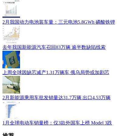
2月我国动力电池装车量：三元电池5.8GWh 磷酸铁锂
去年我国新能源汽车召回83万辆 逾半数缺陷线索
上周全球因缺芯减产1.31万辆车 俄乌局势或加剧芯
2月新能源乘用车批发销量达31.7万辆 出口4.53万辆
1月全球电动车销量榜：仅3款外国车上榜 Model 3跌
推荐