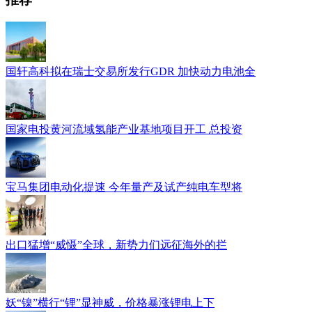
国轩高科拟在瑞士交易所发行GDR 加快动力电池全
国家电投黄河流域氢能产业基地项目开工 总投资
宝马集团电动化提速 今年量产及试产纯电车型将
出口猛增“威慑”全球，新势力们远征海外的拦
妖“镍”横行“锂”显神威，价格暴涨锂电上下