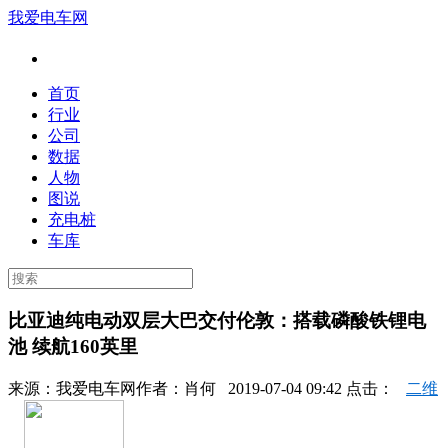
我爱电车网
首页
行业
公司
数据
人物
图说
充电桩
车库
比亚迪纯电动双层大巴交付伦敦：搭载磷酸铁锂电
池 续航160英里
来源：
我爱电车网
作者：
肖何
2019-07-04 09:42 点击：
二维