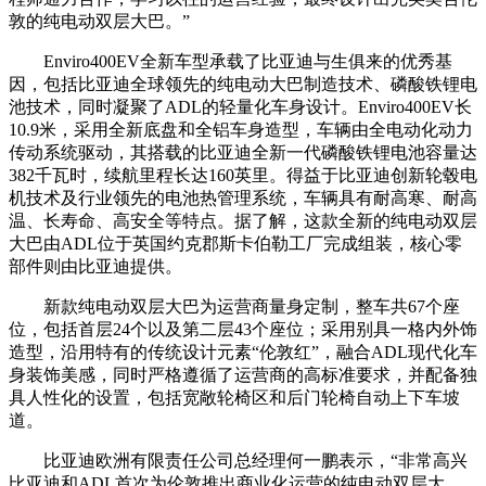
敦的纯电动双层大巴。”
Enviro400EV全新车型承载了比亚迪与生俱来的优秀基
因，包括比亚迪全球领先的纯电动大巴制造技术、磷酸铁锂电
池技术，同时凝聚了ADL的轻量化车身设计。Enviro400EV长
10.9米，采用全新底盘和全铝车身造型，车辆由全电动化动力
传动系统驱动，其搭载的比亚迪全新一代磷酸铁锂电池容量达
382千瓦时，续航里程长达160英里。得益于比亚迪创新轮毂电
机技术及行业领先的电池热管理系统，车辆具有耐高寒、耐高
温、长寿命、高安全等特点。据了解，这款全新的纯电动双层
大巴由ADL位于英国约克郡斯卡伯勒工厂完成组装，核心零
部件则由比亚迪提供。
新款纯电动双层大巴为运营商量身定制，整车共67个座
位，包括首层24个以及第二层43个座位；采用别具一格内外饰
造型，沿用特有的传统设计元素“伦敦红”，融合ADL现代化车
身装饰美感，同时严格遵循了运营商的高标准要求，并配备独
具人性化的设置，包括宽敞轮椅区和后门轮椅自动上下车坡
道。
比亚迪欧洲有限责任公司总经理何一鹏表示，“非常高兴
比亚迪和ADL首次为伦敦推出商业化运营的纯电动双层大