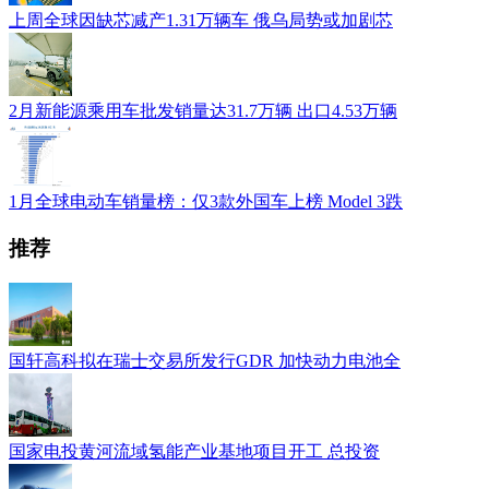
上周全球因缺芯减产1.31万辆车 俄乌局势或加剧芯
2月新能源乘用车批发销量达31.7万辆 出口4.53万辆
1月全球电动车销量榜：仅3款外国车上榜 Model 3跌
推荐
国轩高科拟在瑞士交易所发行GDR 加快动力电池全
国家电投黄河流域氢能产业基地项目开工 总投资