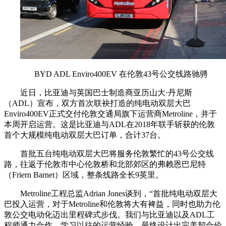
BYD ADL Enviro400EV 在伦敦43号公交线路驰骋
近日，比亚迪与英国巴士制造商亚历山大·丹尼斯
（ADL）宣布，双方首次联袂打造的纯电动双层大巴
Enviro400EV正式交付伦敦交通局旗下运营商Metroline，并于
本周开启运营。这是比亚迪与ADL在2018年联手斩获的伦敦
首个大规模纯电动双层大巴订单，合计37台。
首批五台纯电动双层大巴将服务伦敦繁忙的43号公交线
路，往返于伦敦市中心伦敦桥和北部郊区的弗赖恩巴尼特
（Friern Barnet）区域，整条线路全长9英里。
Metroline工程总监Adrian Jones谈到，“首批纯电动双层大
巴投入运营，对于Metroline和伦敦将大有裨益，同时也助力伦
敦公交电动化迈出里程碑式步伐。我们与比亚迪以及ADL工
程师通力合作，学习以往的运营经验，最终设计出完美契合伦