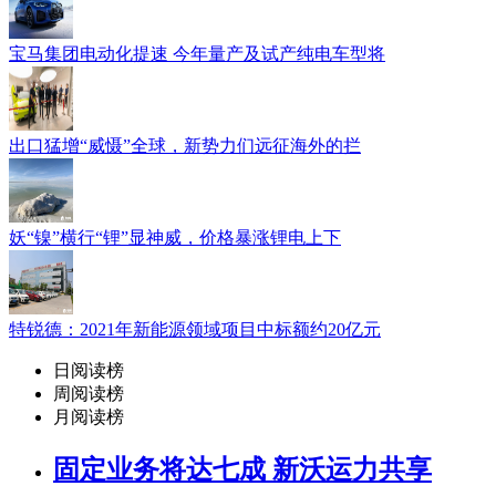
宝马集团电动化提速 今年量产及试产纯电车型将
出口猛增“威慑”全球，新势力们远征海外的拦
妖“镍”横行“锂”显神威，价格暴涨锂电上下
特锐德：2021年新能源领域项目中标额约20亿元
日阅读榜
周阅读榜
月阅读榜
固定业务将达七成 新沃运力共享