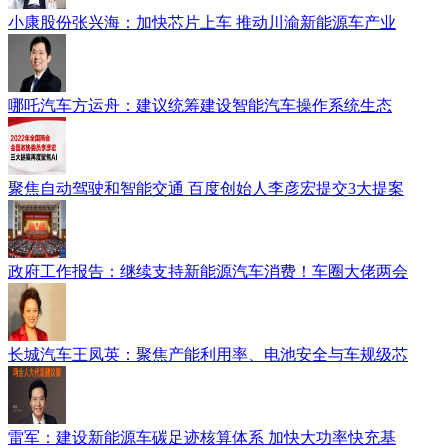
小康股份张兴海：加快芯片上车 推动川渝新能源车产业
哪吒汽车方运舟：建议统筹建设智能汽车操作系统生态
聚焦自动驾驶和智能交通 百度创始人李彦宏提交3大提案
政府工作报告：继续支持新能源汽车消费！车圈大佬两会
长城汽车王凤英：聚焦产能利用率、电池安全与车规级芯
雷军：建设新能源车碳足迹核算体系 加快大功率快充基