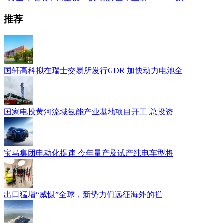
推荐
国轩高科拟在瑞士交易所发行GDR 加快动力电池全
国家电投黄河流域氢能产业基地项目开工 总投资
宝马集团电动化提速 今年量产及试产纯电车型将
出口猛增“威慑”全球，新势力们远征海外的拦