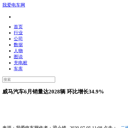
我爱电车网
首页
行业
公司
数据
人物
图说
充电桩
车库
威马汽车6月销量达2028辆 环比增长34.9%
来源：
我爱电车网
作者：
梁小婧
2020-07-05 11:08 点击：
二