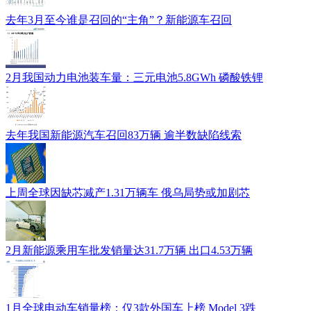
去年3月至今谁是召回的“主角”？新能源车召回
2月我国动力电池装车量：三元电池5.8GWh 磷酸铁锂
去年我国新能源汽车召回83万辆 逾半数缺陷线索
上周全球因缺芯减产1.31万辆车 俄乌局势或加剧芯
2月新能源乘用车批发销量达31.7万辆 出口4.53万辆
1月全球电动车销量榜：仅3款外国车上榜 Model 3跌