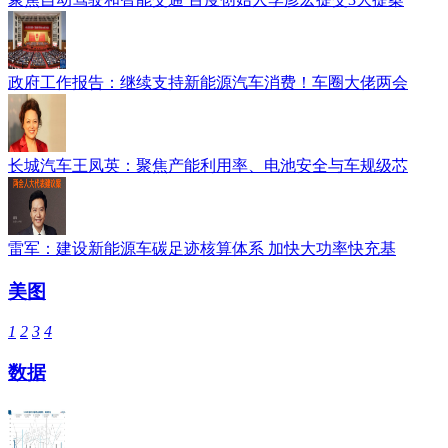
政府工作报告：继续支持新能源汽车消费！车圈大佬两会
长城汽车王凤英：聚焦产能利用率、电池安全与车规级芯
雷军：建设新能源车碳足迹核算体系 加快大功率快充基
美图
1
2
3
4
数据