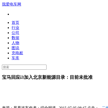
我爱电车网
首页
行业
公司
数据
人物
图说
充电桩
车库
宝马回应i3加入北京新能源目录：目前未批准
来源：
凤凰汽车
作者：
综合报道
2015-07-05 08:47 点击：
二