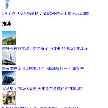
1月全球电动车销量榜：仅3款外国车上榜 Model 3跌
推荐
国轩高科拟在瑞士交易所发行GDR 加快动力电池全
国家电投黄河流域氢能产业基地项目开工 总投资
宝马集团电动化提速 今年量产及试产纯电车型将