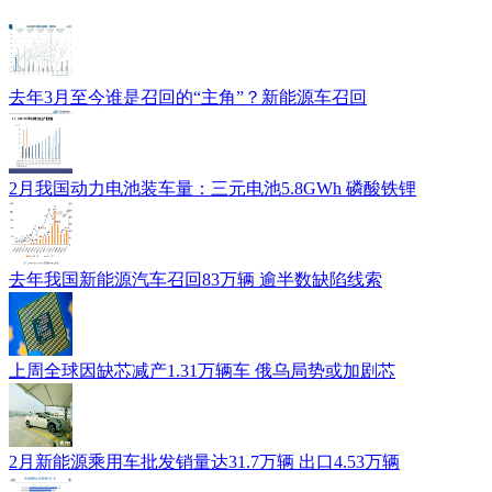
去年3月至今谁是召回的“主角”？新能源车召回
2月我国动力电池装车量：三元电池5.8GWh 磷酸铁锂
去年我国新能源汽车召回83万辆 逾半数缺陷线索
上周全球因缺芯减产1.31万辆车 俄乌局势或加剧芯
2月新能源乘用车批发销量达31.7万辆 出口4.53万辆