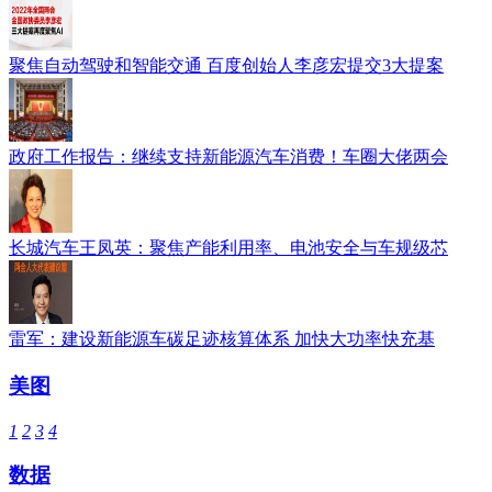
聚焦自动驾驶和智能交通 百度创始人李彦宏提交3大提案
政府工作报告：继续支持新能源汽车消费！车圈大佬两会
长城汽车王凤英：聚焦产能利用率、电池安全与车规级芯
雷军：建设新能源车碳足迹核算体系 加快大功率快充基
美图
1
2
3
4
数据