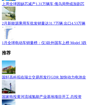
上周全球因缺芯减产1.31万辆车 俄乌局势或加剧芯
2月新能源乘用车批发销量达31.7万辆 出口4.53万辆
1月全球电动车销量榜：仅3款外国车上榜 Model 3跌
推荐
国轩高科拟在瑞士交易所发行GDR 加快动力电池全
国家电投黄河流域氢能产业基地项目开工 总投资