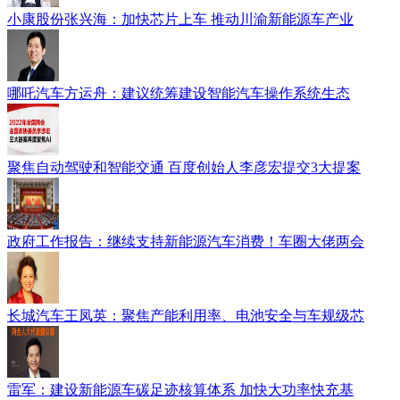
小康股份张兴海：加快芯片上车 推动川渝新能源车产业
哪吒汽车方运舟：建议统筹建设智能汽车操作系统生态
聚焦自动驾驶和智能交通 百度创始人李彦宏提交3大提案
政府工作报告：继续支持新能源汽车消费！车圈大佬两会
长城汽车王凤英：聚焦产能利用率、电池安全与车规级芯
雷军：建设新能源车碳足迹核算体系 加快大功率快充基