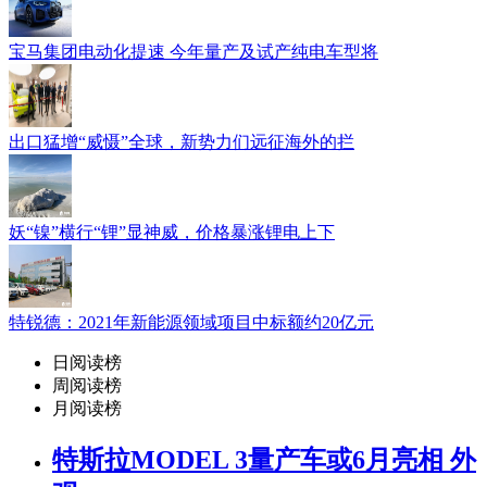
宝马集团电动化提速 今年量产及试产纯电车型将
出口猛增“威慑”全球，新势力们远征海外的拦
妖“镍”横行“锂”显神威，价格暴涨锂电上下
特锐德：2021年新能源领域项目中标额约20亿元
日阅读榜
周阅读榜
月阅读榜
特斯拉MODEL 3量产车或6月亮相 外