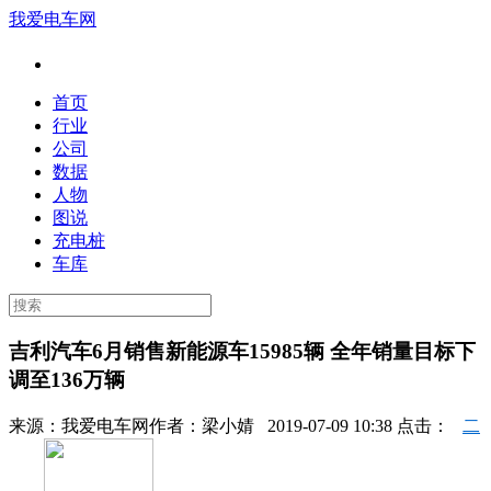
我爱电车网
首页
行业
公司
数据
人物
图说
充电桩
车库
吉利汽车6月销售新能源车15985辆 全年销量目标下
调至136万辆
来源：
我爱电车网
作者：
梁小婧
2019-07-09 10:38 点击：
二