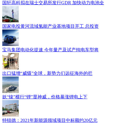
国轩高科拟在瑞士交易所发行GDR 加快动力电池全
国家电投黄河流域氢能产业基地项目开工 总投资
宝马集团电动化提速 今年量产及试产纯电车型将
出口猛增“威慑”全球，新势力们远征海外的拦
妖“镍”横行“锂”显神威，价格暴涨锂电上下
特锐德：2021年新能源领域项目中标额约20亿元