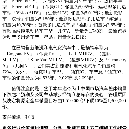
型「Emgrand GS」（帝豪GS）销量为5,359部；A+级轿车车
型「Emgrand GL」（帝豪GL）销量为5,055部；运动型多用途
车型「Vision SUV」（远景SUV）销量为5,012部；最新款轿
车「缤瑞」销量为5,180部；最新款运动型多用途车「缤越」
销量为10,786部；首款多用途汽车型「嘉际」销量为3,654部；
首款高端纯电动轿车车型「几何A」销量为1,743部；最新跨界
运动型多用途车型「星越」销量为2,431部。
在已销售新能源和电气化汽车中，最畅销车型为
「EmgrandEV」（帝豪EV）、「Jia Ji MHEV」（嘉际
MHEV）、「Xing Yue MHEV」（星越MHEV）及「Geometry
A」（几何A），它们共占新能源和电气化汽车总销量约
72%。另外，「领克01」车型、「领克02」车型及「领克03」
车型的销量分别为4,533部、2,029部及2,093部。
值得注意的是，鉴于本年迄今为止中国市场汽车整体销量
下跌超出预期及公司主动减少经销商总库存的决心，管理层团
队决定将原定全年销量目标由1,510,000部下调10%至1,360,000
部。
责任编辑：张倩
更多行业价值资讯浏览、分享，欢迎扫描下方二维码关注我爱