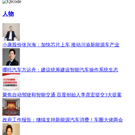
人物
小康股份张兴海：加快芯片上车 推动川渝新能源车产业
哪吒汽车方运舟：建议统筹建设智能汽车操作系统生态
聚焦自动驾驶和智能交通 百度创始人李彦宏提交3大提案
政府工作报告：继续支持新能源汽车消费！车圈大佬两会