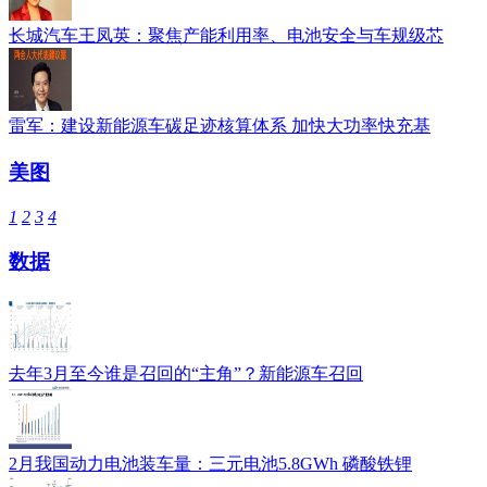
长城汽车王凤英：聚焦产能利用率、电池安全与车规级芯
雷军：建设新能源车碳足迹核算体系 加快大功率快充基
美图
1
2
3
4
数据
去年3月至今谁是召回的“主角”？新能源车召回
2月我国动力电池装车量：三元电池5.8GWh 磷酸铁锂