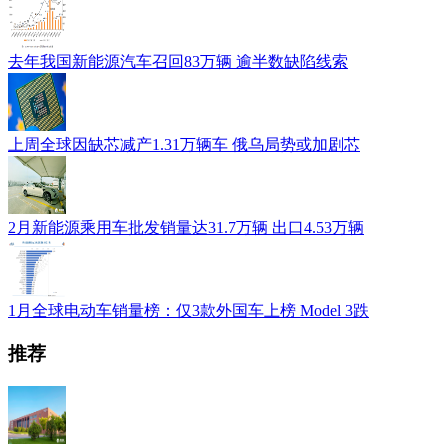
去年我国新能源汽车召回83万辆 逾半数缺陷线索
上周全球因缺芯减产1.31万辆车 俄乌局势或加剧芯
2月新能源乘用车批发销量达31.7万辆 出口4.53万辆
1月全球电动车销量榜：仅3款外国车上榜 Model 3跌
推荐