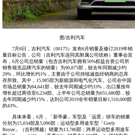
图/吉利汽车
7月8日，吉利汽车（00175）发布6月销量及修订2019年销
量目标公告，公司（吉利汽车连同其附属公司统称）董事会宣
布，6月公司总销量（包含吉利汽车拥有50%权益合资公司所
销售领克品牌汽车的销量）为90,875部，较去年同期减少约
29%，环比增长约1%，主要由于公司持续减低经销商的总库
存所致。其中，15,985部为新能源和电气化汽车。公司在中国
市场总销量为84,641部，较去年同期减少约33%，出口量按年
增长超过两倍至6,234部。上半年公司总销量为651,680部，较
去年同期减少约15%，达到公司2019全年销量目标1,510,000部
的43%。
具体来看，6月，「新帝豪」车型及「远景」轿车的销量
分别为15,034部及5,096部；运动型多用途车型「Geely
Boyue」（吉利博越）销量为13,786部；跨界运动型多用途车