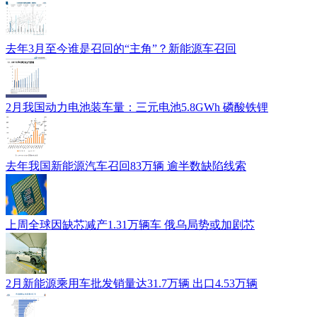
去年3月至今谁是召回的“主角”？新能源车召回
2月我国动力电池装车量：三元电池5.8GWh 磷酸铁锂
去年我国新能源汽车召回83万辆 逾半数缺陷线索
上周全球因缺芯减产1.31万辆车 俄乌局势或加剧芯
2月新能源乘用车批发销量达31.7万辆 出口4.53万辆