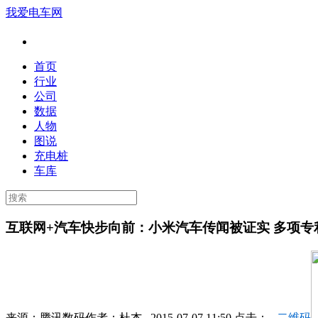
我爱电车网
首页
行业
公司
数据
人物
图说
充电桩
车库
互联网+汽车快步向前：小米汽车传闻被证实 多项专
来源：
腾讯数码
作者：
杜杰
2015-07-07 11:50 点击：
二维码