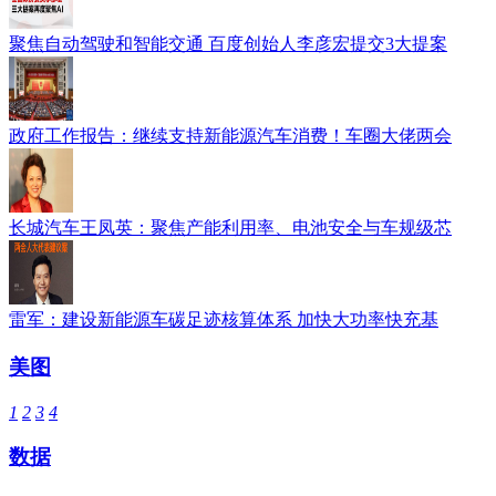
聚焦自动驾驶和智能交通 百度创始人李彦宏提交3大提案
政府工作报告：继续支持新能源汽车消费！车圈大佬两会
长城汽车王凤英：聚焦产能利用率、电池安全与车规级芯
雷军：建设新能源车碳足迹核算体系 加快大功率快充基
美图
1
2
3
4
数据