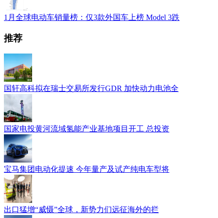
1月全球电动车销量榜：仅3款外国车上榜 Model 3跌
推荐
国轩高科拟在瑞士交易所发行GDR 加快动力电池全
国家电投黄河流域氢能产业基地项目开工 总投资
宝马集团电动化提速 今年量产及试产纯电车型将
出口猛增“威慑”全球，新势力们远征海外的拦