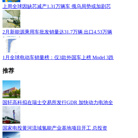
上周全球因缺芯减产1.31万辆车 俄乌局势或加剧芯
2月新能源乘用车批发销量达31.7万辆 出口4.53万辆
1月全球电动车销量榜：仅3款外国车上榜 Model 3跌
推荐
国轩高科拟在瑞士交易所发行GDR 加快动力电池全
国家电投黄河流域氢能产业基地项目开工 总投资