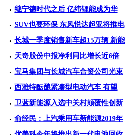
继宁德时代之后 亿纬锂能成为华
SUV也要环保 东风悦达起亚将推电
长城一季度销售新车超15万辆 新能
天奇股份中报净利同比增长近6倍
宝马集团与长城汽车合资公司光束
西雅特酝酿紧凑型电动汽车 有望
卫蓝新能源入选中关村颠覆性创新
俞经民：上汽乘用车新能源2019年
优美科今年将推出新一代电池回收