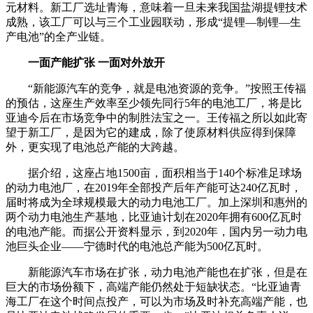
元材料。新工厂选址青海，意味着一旦未来我国盐湖提锂技术
成熟，该工厂可以与三个工业园联动，形成“提锂—制锂—生
产电池”的全产业链。
一面产能扩张 一面对外放开
“新能源汽车的竞争，就是电池资源的竞争。”按照王传福
的预估，这座生产效率至少领先同行5年的电池工厂，将是比
亚迪今后在市场竞争中的制胜法宝之一。王传福之所以如此寄
望于新工厂，是因为它的建成，除了使原材料供应得到保障
外，更实现了电池总产能的大跨越。
据介绍，这座占地1500亩，面积相当于140个标准足球场
的动力电池厂，在2019年全部投产后年产能可达240亿瓦时，
届时将成为全球规模最大的动力电池工厂。加上深圳和惠州的
两个动力电池生产基地，比亚迪计划在2020年拥有600亿瓦时
的电池产能。而据公开资料显示，到2020年，国内另一动力电
池巨头企业——宁德时代的电池总产能为500亿瓦时。
新能源汽车市场在扩张，动力电池产能也在扩张，但是在
巨大的市场份额下，高端产能仍然处于短缺状态。“比亚迪青
海工厂在这个时间点投产，可以为市场及时补充高端产能，也