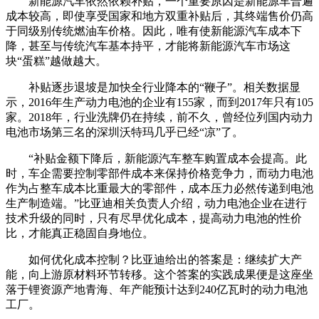
新能源汽车依然依赖补贴，一个重要原因是新能源车普遍
成本较高，即使享受国家和地方双重补贴后，其终端售价仍高
于同级别传统燃油车价格。因此，唯有使新能源汽车成本下
降，甚至与传统汽车基本持平，才能将新能源汽车市场这
块“蛋糕”越做越大。
补贴逐步退坡是加快全行业降本的“鞭子”。相关数据显
示，2016年生产动力电池的企业有155家，而到2017年只有105
家。2018年，行业洗牌仍在持续，前不久，曾经位列国内动力
电池市场第三名的深圳沃特玛几乎已经“凉”了。
“补贴金额下降后，新能源汽车整车购置成本会提高。此
时，车企需要控制零部件成本来保持价格竞争力，而动力电池
作为占整车成本比重最大的零部件，成本压力必然传递到电池
生产制造端。”比亚迪相关负责人介绍，动力电池企业在进行
技术升级的同时，只有尽早优化成本，提高动力电池的性价
比，才能真正稳固自身地位。
如何优化成本控制？比亚迪给出的答案是：继续扩大产
能，向上游原材料环节转移。这个答案的实践成果便是这座坐
落于锂资源产地青海、年产能预计达到240亿瓦时的动力电池
工厂。