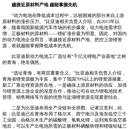
越接近原材料产地 越能掌握先机
“动力电池在降低成本过程中，比较困难的部分来自上游
原材料的涨价压力。”比亚迪相关负责人介绍，自2015年以
来，随着我国新能源汽车市场的初步爆发，动力电池需求巨
增，正极材料的原材料——锂矿涨价最为明显。因此，对国内
的动力电池企业而言，谁越接近原材料产地、把控上游锂资
源，谁就越能掌握降低成本的先机。
比亚迪新动力电池工厂选址有“千亿元锂电产业基地”之称
的青海，绝非偶然。
“选址青海，有两层重要含义。”比亚迪相关负责人介绍，
青海省锂资源极为丰富，集中了我国70%以上的锂资源储量。
新工厂靠近锂资源所在地，一是确保上游原材料的供应，加强
与锂资源上游企业的深度合作，推动公司在动力锂电池技术、
管理、销售网络等方面的优势与盐湖锂资源实现紧密结合。
二是为比亚迪布局全产业链补全拼图。记者注意到，此
前，比亚迪已在青海布局了格尔木、西宁南川及海东临空三个
工业园，由格尔木生产的碳酸锂、氢氧化锂，运到海东临空基
地后，可以生产出电池所需的正极材料磷酸铁锂和锂镍钴锰三