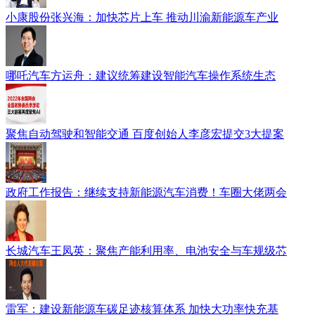
小康股份张兴海：加快芯片上车 推动川渝新能源车产业
哪吒汽车方运舟：建议统筹建设智能汽车操作系统生态
聚焦自动驾驶和智能交通 百度创始人李彦宏提交3大提案
政府工作报告：继续支持新能源汽车消费！车圈大佬两会
长城汽车王凤英：聚焦产能利用率、电池安全与车规级芯
雷军：建设新能源车碳足迹核算体系 加快大功率快充基