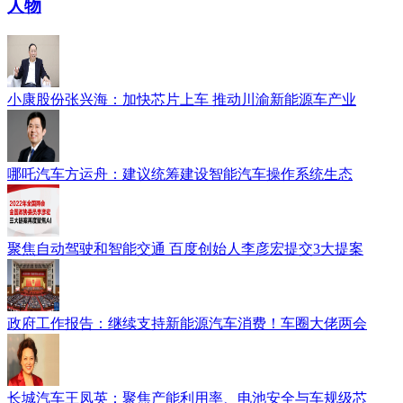
人物
小康股份张兴海：加快芯片上车 推动川渝新能源车产业
哪吒汽车方运舟：建议统筹建设智能汽车操作系统生态
聚焦自动驾驶和智能交通 百度创始人李彦宏提交3大提案
政府工作报告：继续支持新能源汽车消费！车圈大佬两会
长城汽车王凤英：聚焦产能利用率、电池安全与车规级芯