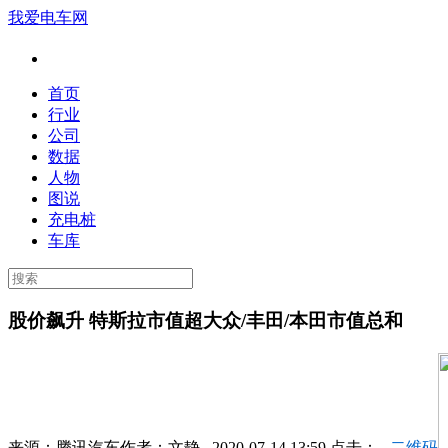
我爱电车网
首页
行业
公司
数据
人物
图说
充电桩
车库
股价飙升 特斯拉市值超大众/丰田/本田市值总和
来源：
腾讯汽车
作者：
文静
2020-07-14 13:59 点击：
二维码