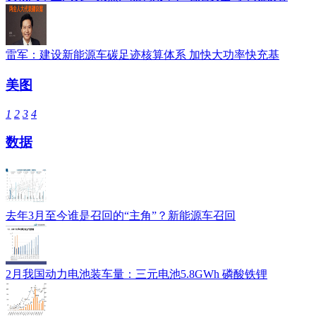
雷军：建设新能源车碳足迹核算体系 加快大功率快充基
美图
1
2
3
4
数据
去年3月至今谁是召回的“主角”？新能源车召回
2月我国动力电池装车量：三元电池5.8GWh 磷酸铁锂