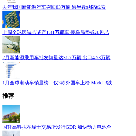
去年我国新能源汽车召回83万辆 逾半数缺陷线索
上周全球因缺芯减产1.31万辆车 俄乌局势或加剧芯
2月新能源乘用车批发销量达31.7万辆 出口4.53万辆
1月全球电动车销量榜：仅3款外国车上榜 Model 3跌
推荐
国轩高科拟在瑞士交易所发行GDR 加快动力电池全