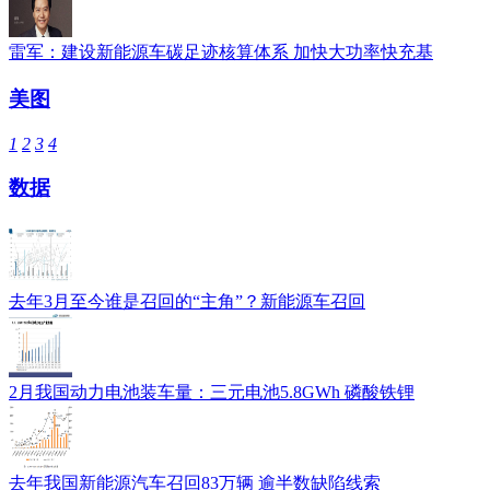
雷军：建设新能源车碳足迹核算体系 加快大功率快充基
美图
1
2
3
4
数据
去年3月至今谁是召回的“主角”？新能源车召回
2月我国动力电池装车量：三元电池5.8GWh 磷酸铁锂
去年我国新能源汽车召回83万辆 逾半数缺陷线索