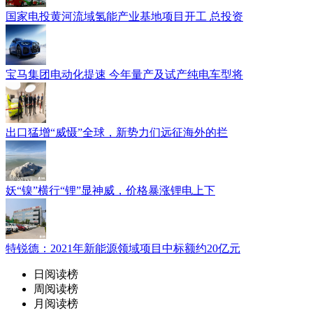
国家电投黄河流域氢能产业基地项目开工 总投资
宝马集团电动化提速 今年量产及试产纯电车型将
出口猛增“威慑”全球，新势力们远征海外的拦
妖“镍”横行“锂”显神威，价格暴涨锂电上下
特锐德：2021年新能源领域项目中标额约20亿元
日阅读榜
周阅读榜
月阅读榜