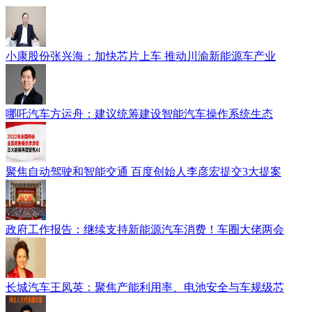
小康股份张兴海：加快芯片上车 推动川渝新能源车产业
哪吒汽车方运舟：建议统筹建设智能汽车操作系统生态
聚焦自动驾驶和智能交通 百度创始人李彦宏提交3大提案
政府工作报告：继续支持新能源汽车消费！车圈大佬两会
长城汽车王凤英：聚焦产能利用率、电池安全与车规级芯