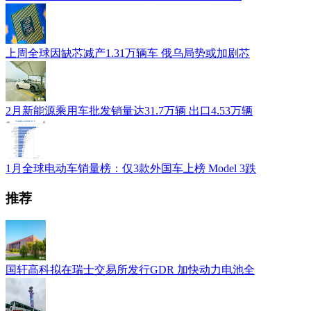
上周全球因缺芯减产1.31万辆车 俄乌局势或加剧芯
2月新能源乘用车批发销量达31.7万辆 出口4.53万辆
1月全球电动车销量榜：仅3款外国车上榜 Model 3跌
推荐
国轩高科拟在瑞士交易所发行GDR 加快动力电池全