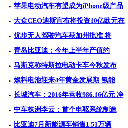
苹果电动汽车有望成为iPhone级产品
大众CEO迪斯宣布将投资10亿欧元在
优步无人驾驶汽车获加州批准 将
青岛比亚迪：今年上半年产值约
马斯克称特斯拉电动卡车今秋发布
燃料电池迎来4年黄金发展期 氢能
长城汽车：2016年营收986.16亿元 净
中车株洲李云：首个电驱系统制造
比亚迪7月新能源车销售1.51万辆