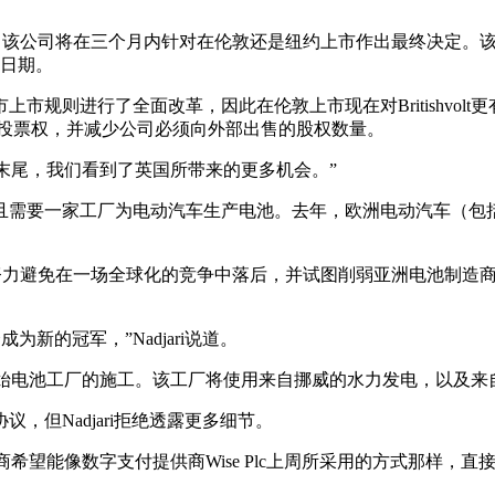
jari在采访中表示，该公司将在三个月内针对在伦敦还是纽约上市作出最
止日期。
市规则进行了全面改革，因此在伦敦上市现在对Britishvol
持更大的投票权，并减少公司必须向外部出售的股权数量。
Hill报告的末尾，我们看到了英国所带来的更多机会。”
并且需要一家工厂为电动汽车生产电池。去年，欧洲电动汽车（
的政府正努力避免在一场全球化的竞争中落后，并试图削弱亚洲电池制
成为新的冠军，”Nadjari说道。
东北部开始电池工厂的施工。该工厂将使用来自挪威的水力发电，以及来
但Nadjari拒绝透露更多细节。
制造商希望能像数字支付提供商Wise Plc上周所采用的方式那样，直