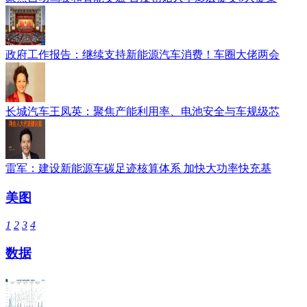
政府工作报告：继续支持新能源汽车消费！车圈大佬两会
长城汽车王凤英：聚焦产能利用率、电池安全与车规级芯
雷军：建设新能源车碳足迹核算体系 加快大功率快充基
美图
1
2
3
4
数据