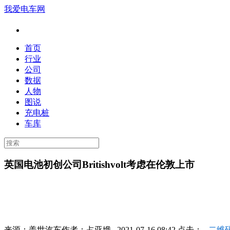
我爱电车网
首页
行业
公司
数据
人物
图说
充电桩
车库
英国电池初创公司Britishvolt考虑在伦敦上市
来源：
盖世汽车
作者：
占亚娥
2021-07-16 08:42 点击：
二维