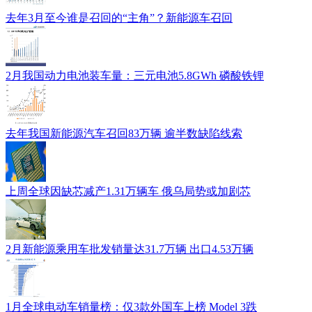
去年3月至今谁是召回的“主角”？新能源车召回
2月我国动力电池装车量：三元电池5.8GWh 磷酸铁锂
去年我国新能源汽车召回83万辆 逾半数缺陷线索
上周全球因缺芯减产1.31万辆车 俄乌局势或加剧芯
2月新能源乘用车批发销量达31.7万辆 出口4.53万辆
1月全球电动车销量榜：仅3款外国车上榜 Model 3跌