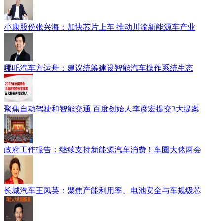
小康股份张兴海：加快芯片上车 推动川渝新能源车产业
哪吒汽车方运舟：建议统筹建设智能汽车操作系统生态
聚焦自动驾驶和智能交通 百度创始人李彦宏提交3大提案
政府工作报告：继续支持新能源汽车消费！车圈大佬两会
长城汽车王凤英：聚焦产能利用率、电池安全与车规级芯