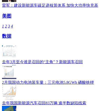
雷军：建设新能源车碳足迹核算体系 加快大功率快充基
美图
1
2
3
4
数据
去年3月至今谁是召回的“主角”？新能源车召回
2月我国动力电池装车量：三元电池5.8GWh 磷酸铁锂
去年我国新能源汽车召回83万辆 逾半数缺陷线索