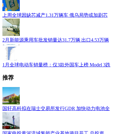
上周全球因缺芯减产1.31万辆车 俄乌局势或加剧芯
2月新能源乘用车批发销量达31.7万辆 出口4.53万辆
1月全球电动车销量榜：仅3款外国车上榜 Model 3跌
推荐
国轩高科拟在瑞士交易所发行GDR 加快动力电池全
国家电投黄河流域氢能产业基地项目开工 总投资