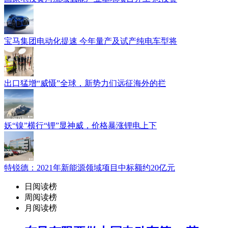
宝马集团电动化提速 今年量产及试产纯电车型将
出口猛增“威慑”全球，新势力们远征海外的拦
妖“镍”横行“锂”显神威，价格暴涨锂电上下
特锐德：2021年新能源领域项目中标额约20亿元
日阅读榜
周阅读榜
月阅读榜