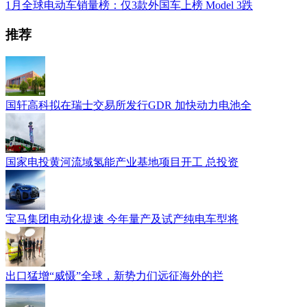
1月全球电动车销量榜：仅3款外国车上榜 Model 3跌
推荐
国轩高科拟在瑞士交易所发行GDR 加快动力电池全
国家电投黄河流域氢能产业基地项目开工 总投资
宝马集团电动化提速 今年量产及试产纯电车型将
出口猛增“威慑”全球，新势力们远征海外的拦