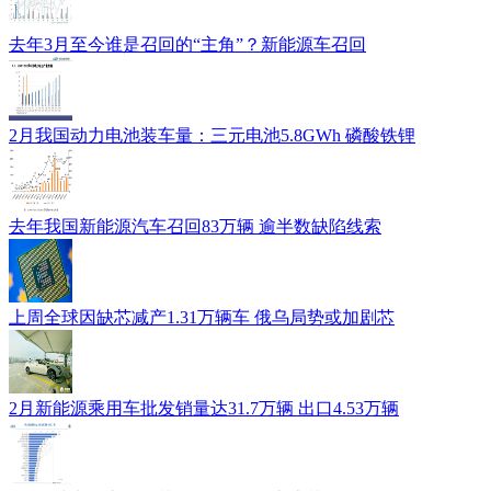
去年3月至今谁是召回的“主角”？新能源车召回
2月我国动力电池装车量：三元电池5.8GWh 磷酸铁锂
去年我国新能源汽车召回83万辆 逾半数缺陷线索
上周全球因缺芯减产1.31万辆车 俄乌局势或加剧芯
2月新能源乘用车批发销量达31.7万辆 出口4.53万辆