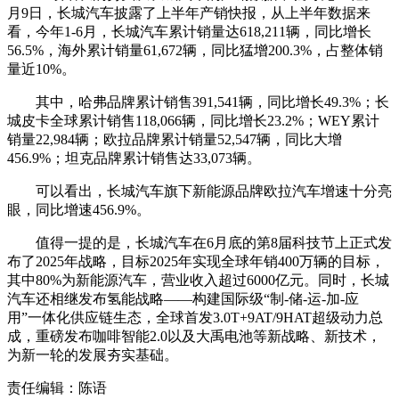
月9日，长城汽车披露了上半年产销快报，从上半年数据来
看，今年1-6月，长城汽车累计销量达618,211辆，同比增长
56.5%，海外累计销量61,672辆，同比猛增200.3%，占整体销
量近10%。
其中，哈弗品牌累计销售391,541辆，同比增长49.3%；长
城皮卡全球累计销售118,066辆，同比增长23.2%；WEY累计
销量22,984辆；欧拉品牌累计销量52,547辆，同比大增
456.9%；坦克品牌累计销售达33,073辆。
可以看出，长城汽车旗下新能源品牌欧拉汽车增速十分亮
眼，同比增速456.9%。
值得一提的是，长城汽车在6月底的第8届科技节上正式发
布了2025年战略，目标2025年实现全球年销400万辆的目标，
其中80%为新能源汽车，营业收入超过6000亿元。同时，长城
汽车还相继发布氢能战略——构建国际级“制-储-运-加-应
用”一体化供应链生态，全球首发3.0T+9AT/9HAT超级动力总
成，重磅发布咖啡智能2.0以及大禹电池等新战略、新技术，
为新一轮的发展夯实基础。
责任编辑：陈语