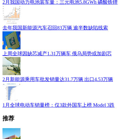
2月我国动力电池装车量：三元电池5.8GWh 磷酸铁锂
去年我国新能源汽车召回83万辆 逾半数缺陷线索
上周全球因缺芯减产1.31万辆车 俄乌局势或加剧芯
2月新能源乘用车批发销量达31.7万辆 出口4.53万辆
1月全球电动车销量榜：仅3款外国车上榜 Model 3跌
推荐