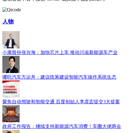
人物
小康股份张兴海：加快芯片上车 推动川渝新能源车产业
哪吒汽车方运舟：建议统筹建设智能汽车操作系统生态
聚焦自动驾驶和智能交通 百度创始人李彦宏提交3大提案
政府工作报告：继续支持新能源汽车消费！车圈大佬两会