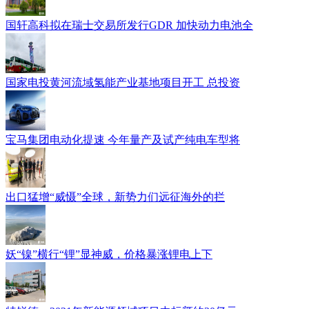
国轩高科拟在瑞士交易所发行GDR 加快动力电池全
国家电投黄河流域氢能产业基地项目开工 总投资
宝马集团电动化提速 今年量产及试产纯电车型将
出口猛增“威慑”全球，新势力们远征海外的拦
妖“镍”横行“锂”显神威，价格暴涨锂电上下