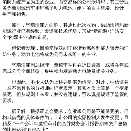
消防系统产品为主的企业。而交易标的公司沃特玛，其主营业
务为新能源汽车用锂离子动力电池（组）的自主研发、设计、
生产和销售。
彼时，坚瑞沃能方面称，将通过此次收购，借助沃特玛新
能源行业已有经验、渠道和技术优势，形成“新能源+消防安
全”的双主业战略布局。
但记者发现，目前坚瑞沃能正逐渐剥离盈利能力较差的消
防业务，动力电池将成为公司未来唯一的主业。
坚瑞沃能副总经理、董秘李军也在近日透露，或将在年底
完成公司全面转型，集中精力发展动力电池及相关业务。
也因此，不少人认为上述并购实为借壳。对此，中信证券
一名不愿具名的分析师向记者表示，其实本质上算是一个变相
借壳，但从规则上来看，并没有违规，可以说是规避了监管的
要求。
据了解，根据证监会要求，创业板公司是不能借壳的。但
构成借壳的具体条件为，上市公司的实际控制人发生变更，且
触及 “一个会计年度经审计的合并财务会计报告期末资产总额
的比例达到100%以上”。