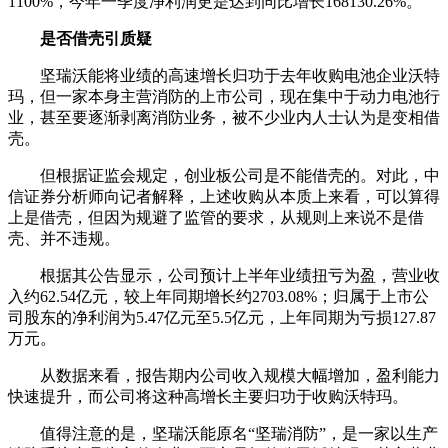
1100%，今年一季度净利润更是达到同比增长168130.26%。
是否借壳引质疑
坚瑞沃能将业绩的高速增长归功于去年收购电池企业沃特
玛，但一家本身主营消防的上市公司，现在集中于动力电池行
业，甚至要逐渐剥离消防业务，被不少业内人士认为是变相借
壳。
但根据证监会规定，创业板公司是不能借壳的。对此，中
信证券分析师向记者解释，上述收购从本质上来看，可以算得
上是借壳，但因为规避了监管的要求，从规则上来说不是借
壳、并不违规。
根据其公告显示，公司预计上半年业绩扭亏为盈，营业收
入约62.54亿元，较上年同期增长约2703.08%；归属于上市公
司股东的净利润为5.47亿元至5.5亿元，上年同期为亏损127.87
万元。
从数据来看，报告期内公司收入规模大幅增加，盈利能力
快速提升，而公司将这种高增长主要归功于收购沃特玛。
值得注意的是，坚瑞沃能原名“坚瑞消防”，是一家以生产