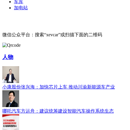
车库
加电站
微信公众平台：搜索“xevcar”或扫描下面的二维码
人物
小康股份张兴海：加快芯片上车 推动川渝新能源车产业
哪吒汽车方运舟：建议统筹建设智能汽车操作系统生态