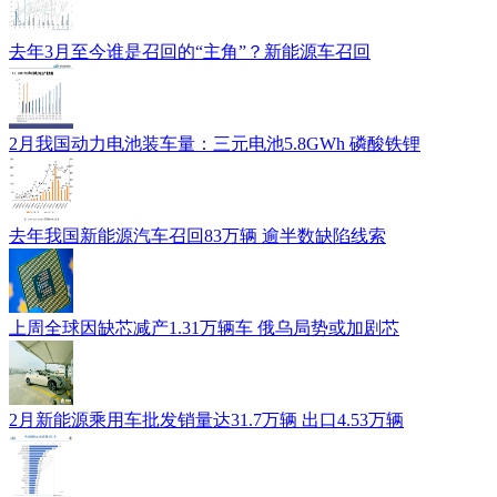
去年3月至今谁是召回的“主角”？新能源车召回
2月我国动力电池装车量：三元电池5.8GWh 磷酸铁锂
去年我国新能源汽车召回83万辆 逾半数缺陷线索
上周全球因缺芯减产1.31万辆车 俄乌局势或加剧芯
2月新能源乘用车批发销量达31.7万辆 出口4.53万辆