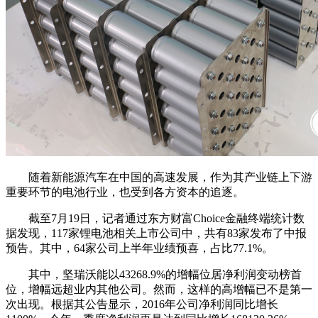
随着新能源汽车在中国的高速发展，作为其产业链上下游
重要环节的电池行业，也受到各方资本的追逐。
截至7月19日，记者通过东方财富Choice金融终端统计数
据发现，117家锂电池相关上市公司中，共有83家发布了中报
预告。其中，64家公司上半年业绩预喜，占比77.1%。
其中，坚瑞沃能以43268.9%的增幅位居净利润变动榜首
位，增幅远超业内其他公司。然而，这样的高增幅已不是第一
次出现。根据其公告显示，2016年公司净利润同比增长