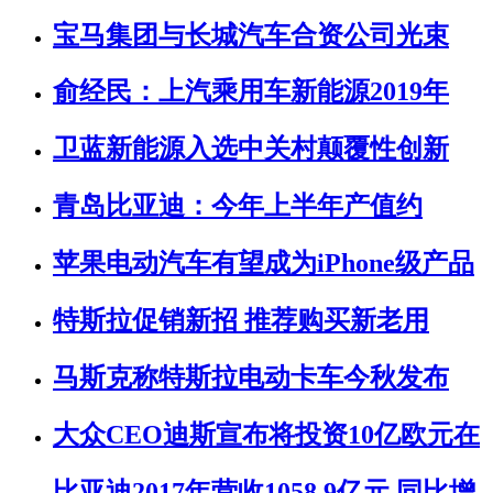
宝马集团与长城汽车合资公司光束
俞经民：上汽乘用车新能源2019年
卫蓝新能源入选中关村颠覆性创新
青岛比亚迪：今年上半年产值约
苹果电动汽车有望成为iPhone级产品
特斯拉促销新招 推荐购买新老用
马斯克称特斯拉电动卡车今秋发布
大众CEO迪斯宣布将投资10亿欧元在
比亚迪2017年营收1058.9亿元 同比增