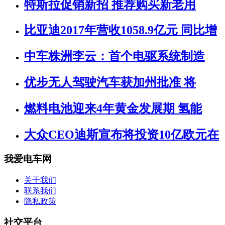
特斯拉促销新招 推荐购买新老用
比亚迪2017年营收1058.9亿元 同比增
中车株洲李云：首个电驱系统制造
优步无人驾驶汽车获加州批准 将
燃料电池迎来4年黄金发展期 氢能
大众CEO迪斯宣布将投资10亿欧元在
我爱电车网
关于我们
联系我们
隐私政策
社交平台