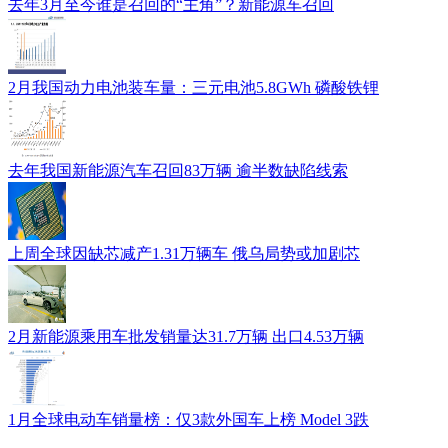
去年3月至今谁是召回的“主角”？新能源车召回
2月我国动力电池装车量：三元电池5.8GWh 磷酸铁锂
去年我国新能源汽车召回83万辆 逾半数缺陷线索
上周全球因缺芯减产1.31万辆车 俄乌局势或加剧芯
2月新能源乘用车批发销量达31.7万辆 出口4.53万辆
1月全球电动车销量榜：仅3款外国车上榜 Model 3跌