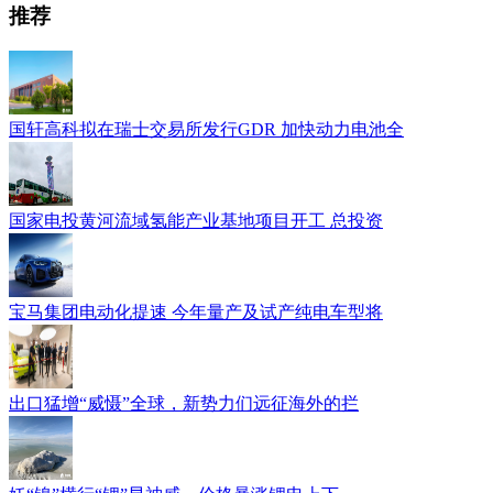
推荐
国轩高科拟在瑞士交易所发行GDR 加快动力电池全
国家电投黄河流域氢能产业基地项目开工 总投资
宝马集团电动化提速 今年量产及试产纯电车型将
出口猛增“威慑”全球，新势力们远征海外的拦