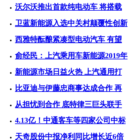
沃尔沃推出首款纯电动车 将搭载
卫蓝新能源入选中关村颠覆性创新
西雅特酝酿紧凑型电动汽车 有望
俞经民：上汽乘用车新能源2019年
新能源市场日益火热 上汽通用打
比亚迪与伊藤忠商事达成合作 再
从担忧到合作 底特律三巨头联手
4.13亿！中通客车等四家公司中标
天奇股份中报净利同比增长近6倍